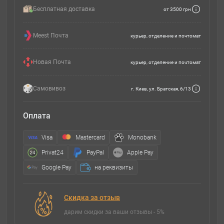
Бесплатная доставка
от 3500 грн
Meest Почта
курьер, отделение и почтомат
Новая Почта
курьер, отделение и почтомат
Самовивоз
г. Киев, ул. Братская, 6/13
Оплата
Visa
Mastercard
Monobank
Privat24
PayPal
Apple Pay
Google Pay
на реквизиты
Скидка за отзыв
дарим скидки за ваши отзывы - 5%