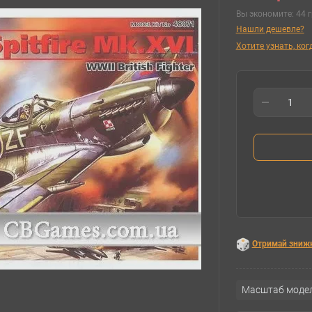
Вы экономите:
44 г
Нашли дешевле?
Хотите узнать, ко
Отримай зниж
Масштаб модел