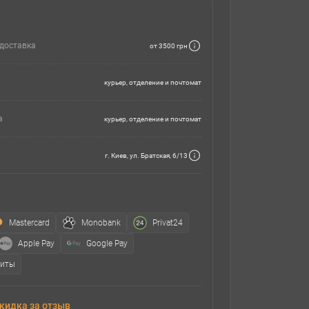
доставка
от 3500 грн
курьер, отделение и почтомат
а
курьер, отделение и почтомат
г. Киев, ул. Братская, 6/13
Mastercard
Monobank
Privat24
Apple Pay
Google Pay
зиты
кидка за отзыв