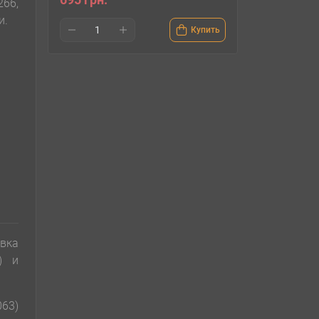
66,
и.
Купить
вка
) и
063)