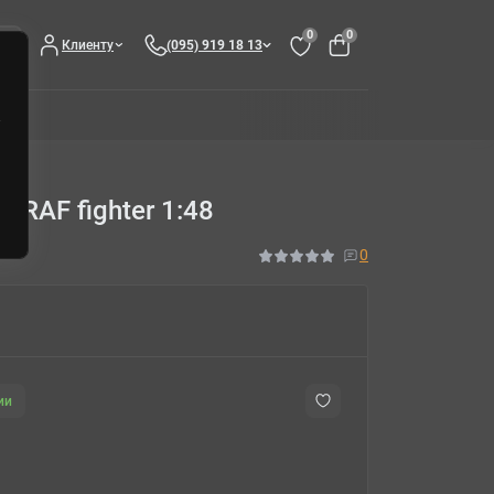
0
0
Клиенту
(095) 919 18 13
 RAF fighter 1:48
0
ии