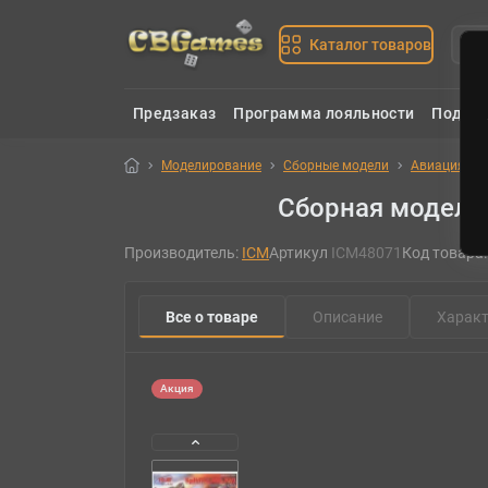
Каталог товаров
Предзаказ
Программа лояльности
Подаро
Моделирование
Сборные модели
Авиация
Сборная модель с
Производитель:
ICM
Артикул
ICM48071
Код товара
Все о товаре
Описание
Характ
Акция