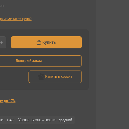
рн.
гда изменится цена?
Купить
Быстрый заказ
Купить в кредит
ку до 17%
и:
Уровень сложности:
1:48
cредний