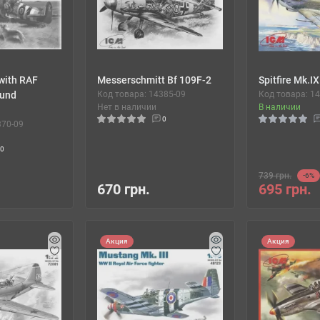
 with RAF
Messerschmitt Bf 109F-2
Spitfire Mk.IX
ound
Код товара: 14385-09
Код товара: 1
Нет в наличии
В наличии
0
370-09
0
739 грн.
-6%
670 грн.
695 грн.
Акция
Акция