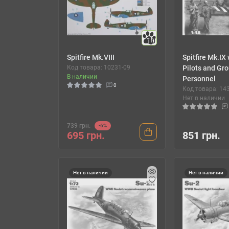
10
Spitfire Mk.VIII
Spitfire Mk.IX
Код товара: 10231-09
Pilots and Gr
В наличии
Personnel
0
Код товара: 14
Нет в наличии
739 грн.
-6%
695 грн.
851 грн.
Нет в наличии
Нет в наличии