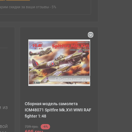
арим скидки за ваши отзывы - 5%
Сборная модель самолета
м из
ICM48071 Spitfire Mk.XVI WWII RAF
fighter 1:48
овой
739 грн.
-6%
695 грн.