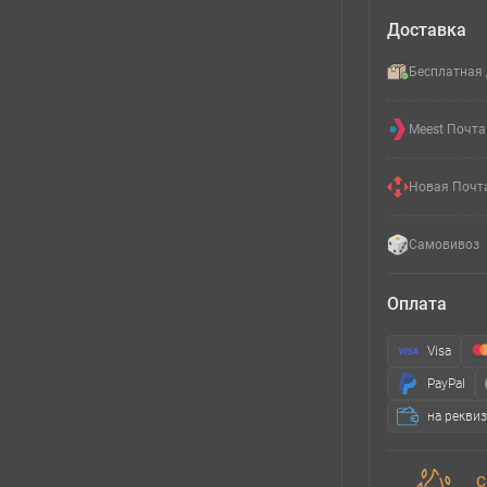
Доставка
Бесплатная 
Meest Почта
Новая Почт
Самовивоз
Оплата
Visa
PayPal
на рекви
С