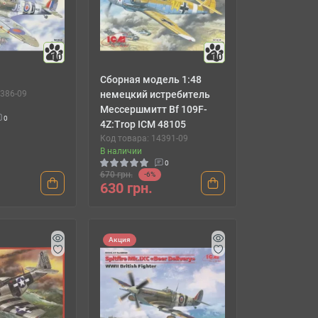
10
10
Сборная модель 1:48
4386-09
немецкий истребитель
Мессершмитт Bf 109F-
0
4Z:Trop ICM 48105
Код товара: 14391-09
В наличии
0
670 грн.
-6%
630 грн.
Акция