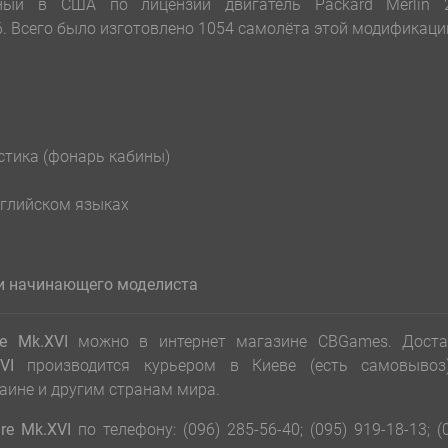
нный в США по лицензии двигатель Packard Merlin 2
6. Всего было изготовлено 1054 самолёта этой модификаци
стика (фонарь кабины)
нглийском языках
 и начинающего модел
и
ста
re Mk.XVI
можно в интернет магазине CBGames. Доста
VI
производится курьером в Киеве (есть самовывоз
аине и другим странам мира.
re Mk.XVI
по телефону: (096) 285-56-40; (095) 919-18-13; (