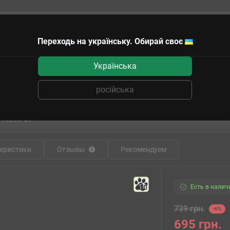
Переходь на українську. Обирай своє
чные сертификаты
Українська
Самолёты
ICM48071 Spitfire Mk.XVI WWII RAF fighter
російська
амолета ICM48071 Spitfire Mk.XVI WWII
:
16285-09
еристики
Отзывы
Рекомендуем
0
Есть в налич
10
739 грн.
-6%
695 грн.