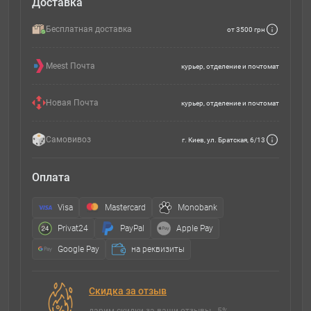
Доставка
Бесплатная доставка
от 3500 грн
Meest Почта
курьер, отделение и почтомат
Новая Почта
курьер, отделение и почтомат
Самовивоз
г. Киев, ул. Братская, 6/13
Оплата
Visa
Mastercard
Monobank
Privat24
PayPal
Apple Pay
Google Pay
на реквизиты
Скидка за отзыв