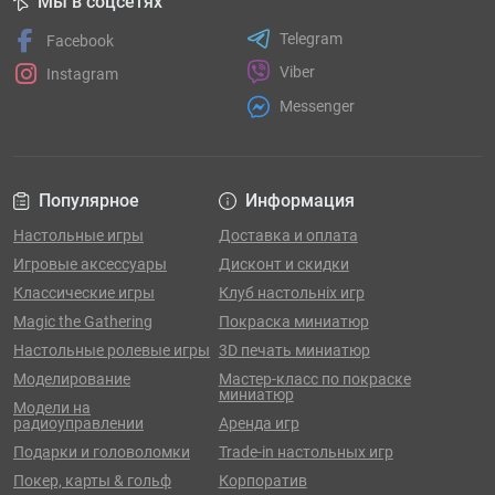
Мы в соцсетях
Telegram
Facebook
Viber
Instagram
Messenger
Популярное
Информация
Настольные игры
Доставка и оплата
Игровые аксессуары
Дисконт и скидки
Классические игры
Клуб настольніх игр
Magic the Gathering
Покраска миниатюр
Настольные ролевые игры
3D печать миниатюр
Моделирование
Мастер-класс по покраске
миниатюр
Модели на
радиоуправлении
Аренда игр
Подарки и головоломки
Trade-in настольных игр
Покер, карты & гольф
Корпоратив