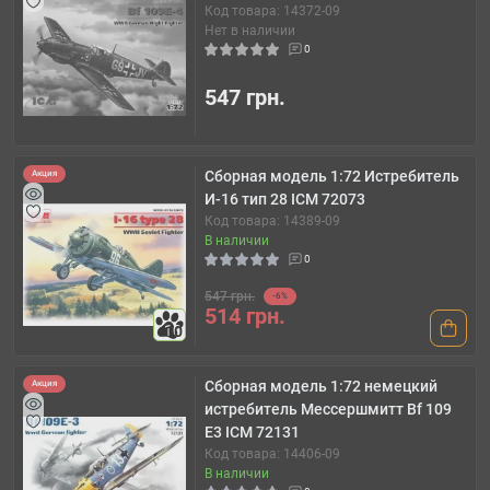
Код товара: 14372-09
Нет в наличии
0
547 грн.
Сборная модель 1:72 Истребитель
Акция
И-16 тип 28 ICM 72073
Код товара: 14389-09
В наличии
0
547 грн.
-6%
514 грн.
10
Сборная модель 1:72 немецкий
Акция
истребитель Мессершмитт Bf 109
E3 ICM 72131
Код товара: 14406-09
В наличии