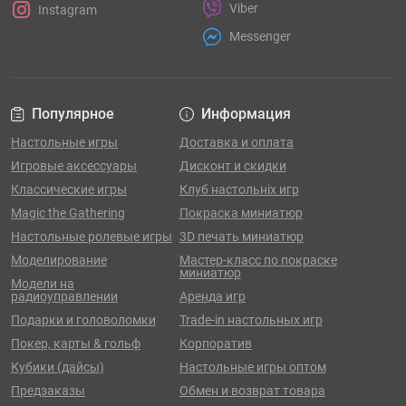
Viber
Instagram
Messenger
Популярное
Информация
Настольные игры
Доставка и оплата
Игровые аксессуары
Дисконт и скидки
Классические игры
Клуб настольніх игр
Magic the Gathering
Покраска миниатюр
Настольные ролевые игры
3D печать миниатюр
Моделирование
Мастер-класс по покраске
миниатюр
Модели на
радиоуправлении
Аренда игр
Подарки и головоломки
Trade-in настольных игр
Покер, карты & гольф
Корпоратив
Кубики (дайсы)
Настольные игры оптом
Предзаказы
Обмен и возврат товара