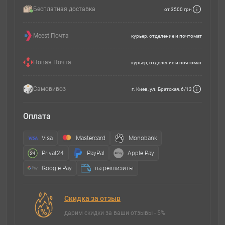
Бесплатная доставка
от 3500 грн
Meest Почта
курьер, отделение и почтомат
Новая Почта
курьер, отделение и почтомат
Самовивоз
г. Киев, ул. Братская, 6/13
Оплата
Visa
Mastercard
Monobank
Privat24
PayPal
Apple Pay
Google Pay
на реквизиты
Скидка за отзыв
дарим скидки за ваши отзывы - 5%