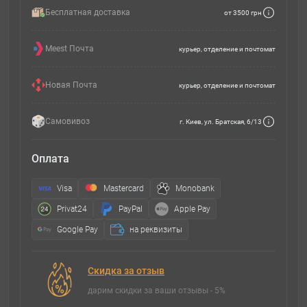
Бесплатная доставка
от 3500 грн
Meest Почта
курьер, отделение и почтомат
Новая Почта
курьер, отделение и почтомат
Самовивоз
г. Киев, ул. Братская, 6/13
Оплата
Visa
Mastercard
Monobank
Privat24
PayPal
Apple Pay
Google Pay
на реквизиты
Скидка за отзыв
дарим скидки за ваши отзывы - 5%