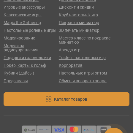
Игровые аксессуары
Дисконт и скидки
Классические игры
Клуб настольніх игр
Magic the Gathering
Покраска миниатюр
Настольные ролевые игры
3D печать миниатюр
Моделирование
Мастер-класс по покраске
миниатюр
Модели на
радиоуправлении
Аренда игр
Подарки и головоломки
Trade-in настольных игр
Покер, карты & гольф
Корпоратив
Кубики (дайсы)
Настольные игры оптом
Предзаказы
Обмен и возврат товара
Каталог товаров