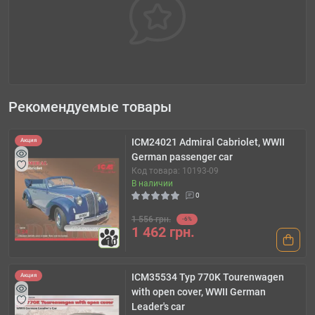
Рекомендуемые товары
ICM24021 Admiral Cabriolet, WWII
Акция
German passenger car
Код товара: 10193-09
В наличии
0
1 556 грн.
-6%
1 462 грн.
10
ICM35534 Typ 770K Tourenwagen
Акция
with open cover, WWII German
Leader's car