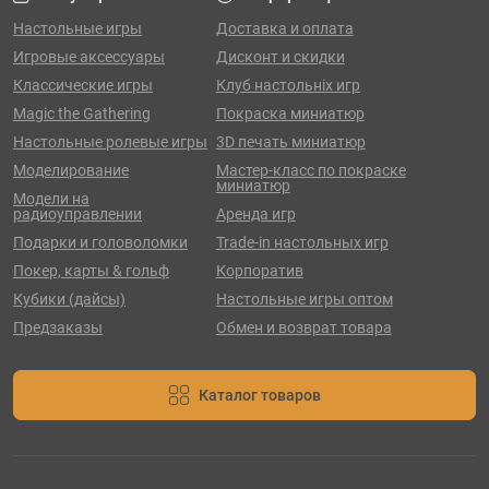
Настольные игры
Доставка и оплата
Игровые аксессуары
Дисконт и скидки
Классические игры
Клуб настольніх игр
Magic the Gathering
Покраска миниатюр
Настольные ролевые игры
3D печать миниатюр
Моделирование
Мастер-класс по покраске
миниатюр
Модели на
радиоуправлении
Аренда игр
Подарки и головоломки
Trade-in настольных игр
Покер, карты & гольф
Корпоратив
Кубики (дайсы)
Настольные игры оптом
Предзаказы
Обмен и возврат товара
Каталог товаров