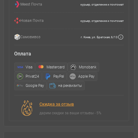
Meest Почта
курьер, отделение и почтомат
Новая Почта
курьер, отделение и почтомат
Самовивоз
г. Киев, ул. Братская, 6/13
Оплата
Visa
Mastercard
Monobank
Privat24
PayPal
Apple Pay
Google Pay
на реквизиты
Скидка за отзыв
дарим скидки за ваши отзывы - 5%