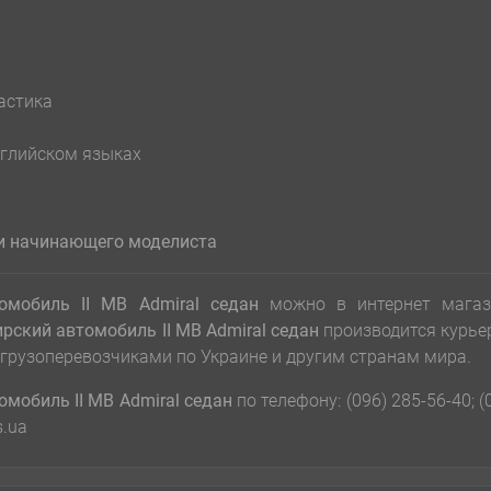
астика
нглийском языках
 и начинающего модел
и
ста
омобиль ІІ МВ Admiral седан
можно в интернет магаз
рский автомобиль ІІ МВ Admiral седан
производится курье
 грузоперевозчиками по Украине и другим странам мира.
мобиль ІІ МВ Admiral седан
по телефону: (096) 285-56-40; (
s.ua