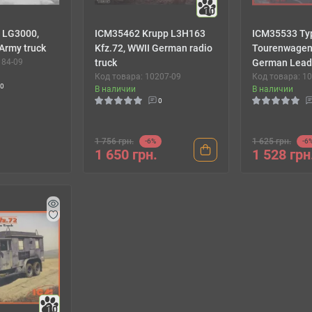
10
 LG3000,
ICM35462 Krupp L3H163
ICM35533 Ty
Army truck
Kfz.72, WWII German radio
Tourenwagen
184-09
truck
German Leade
Код товара: 10207-09
Код товара: 1
0
В наличии
В наличии
0
1 756 грн.
1 625 грн.
-6%
-6
1 650 грн.
1 528 грн
10