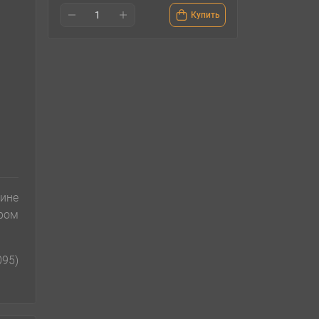
Купить
ине
ром
095)