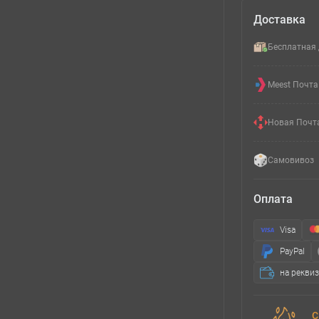
Доставка
Бесплатная 
Meest Почта
Новая Почт
Самовивоз
Оплата
Visa
PayPal
на рекви
С