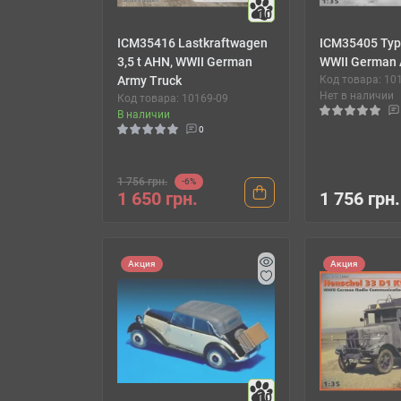
10
ICM35416 Lastkraftwagen
ICM35405 Typ
3,5 t AHN, WWII German
WWII German 
Army Truck
Код товара: 10
Нет в наличии
Код товара: 10169-09
В наличии
0
1 756 грн.
-6%
1 650 грн.
1 756 грн.
Акция
Акция
10