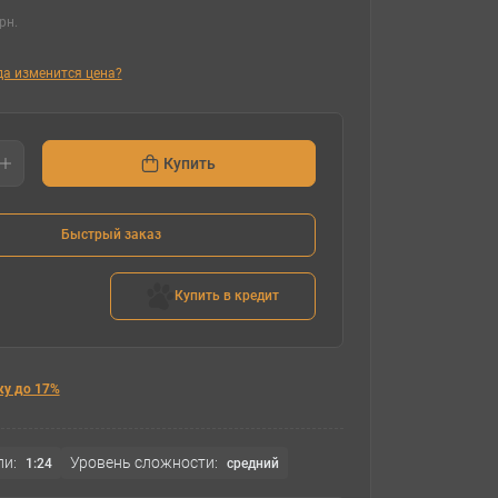
рн.
гда изменится цена?
Купить
Быстрый заказ
Купить в кредит
ку до 17%
и:
Уровень сложности:
1:24
cредний