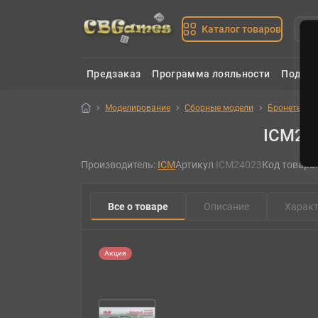
Каталог товаров
Предзаказ
Программа лояльности
Подаро
Моделирование
Сборные модели
Бронетехник
ICM240
Производитель:
ICM
Артикул
ICM24023
Код товара
Все о товаре
Описание
Характ
Акция