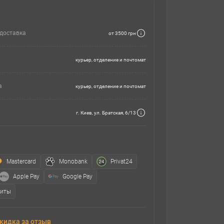
доставка
от 3500 грн
курьер, отделение и почтомат
а
курьер, отделение и почтомат
г. Киев, ул. Братская, 6/13
Mastercard
Monobank
Privat24
Apple Pay
Google Pay
зиты
кидка за отзыв