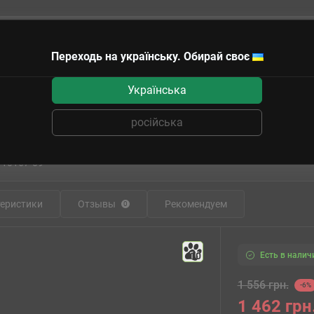
Переходь на українську. Обирай своє
чные сертификаты
Українська
а и артиллерия
ICM24023 Admiral Saloon, WWII German Passenger Car
російська
23 Admiral Saloon, WWII German Passen
:
10167-09
еристики
Отзывы
Рекомендуем
0
Есть в налич
10
1 556 грн.
-6%
1 462 грн