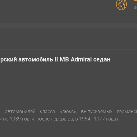
д
ский автомобиль ІІ МВ Admiral седан
х автомобилей класса «люкс», выпускаемых германс
 по 1939 год, и, после перерыва, в 1964—1977 годах.