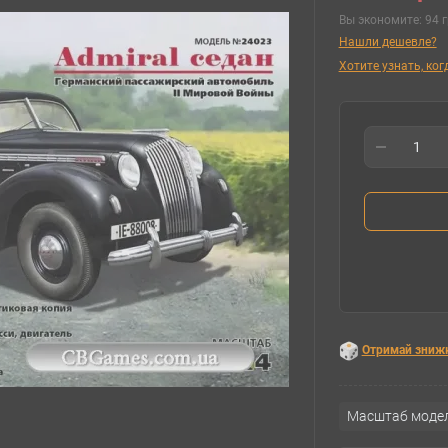
Вы экономите:
94 г
Нашли дешевле?
Хотите узнать, ко
Отримай зниж
Масштаб модел