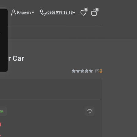
0
0
Клиенту
(095) 919 18 13
ger Car
0
ии
.