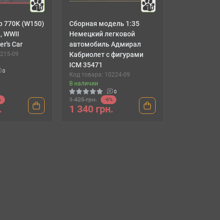
10
10
p 770K (W150)
Сборная модель 1:35
, WWII
Немецкий легковой
r's Car
автомобиль Адмирал
0215-09
Кабриолет с фигурами
ICM 35471
0
Код товара: 10224-09
В наличии
0
1 425 грн.
%
-6%
.
1 340 грн.