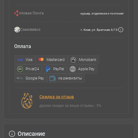
Новая Почта
курьер, отделение и почтомат
Самовивоз
г. Киев, ул. Братская, 6/13
Оплата
Visa
Mastercard
Monobank
Privat24
PayPal
Apple Pay
Google Pay
на реквизиты
Скидка за отзыв
дарим скидки за ваши отзывы - 5%
Описание