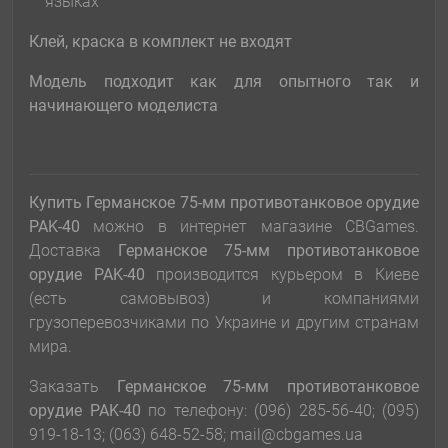
языках
Клей, краска в комплект не входят
Модель подходит как для оп
ы
тного так и
начинающего модел
и
ста
Купить Германское 75-мм противотанковое орудие
PAK-40
можно в интернет магазине CBGames.
Доставка
Германское 75-мм противотанковое
орудие PAK-40
производится курьером в Киеве
(есть самовывоз) и компаниями
грузоперевозчиками по Украине и другим странам
мира.
Заказать
Германское 75-мм противотанковое
орудие PAK-40
по телефону: (096) 285-56-40; (095)
919-18-13; (063) 648-52-58; mail@cbgames.ua