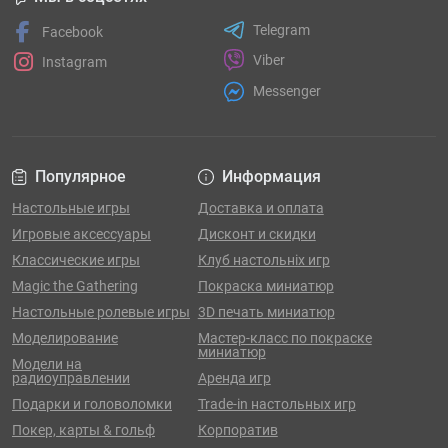
Telegram
Facebook
Viber
Instagram
Messenger
Популярное
Информация
Настольные игры
Доставка и оплата
Игровые аксессуары
Дисконт и скидки
Классические игры
Клуб настольніх игр
Magic the Gathering
Покраска миниатюр
Настольные ролевые игры
3D печать миниатюр
Моделирование
Мастер-класс по покраске
миниатюр
Модели на
радиоуправлении
Аренда игр
Подарки и головоломки
Trade-in настольных игр
Покер, карты & гольф
Корпоратив