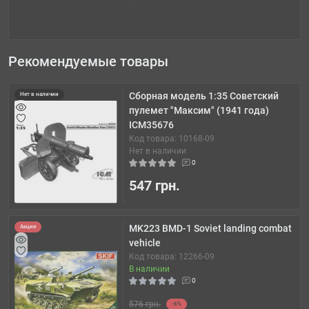
Рекомендуемые товары
Сборная модель 1:35 Советский
Нет в наличии
пулемет "Максим" (1941 года)
ICM35676
Код товара: 10168-09
Нет в наличии
0
547 грн.
MK223 BMD-1 Soviet landing combat
Акция
vehicle
Код товара: 12266-09
В наличии
0
576 грн.
-6%