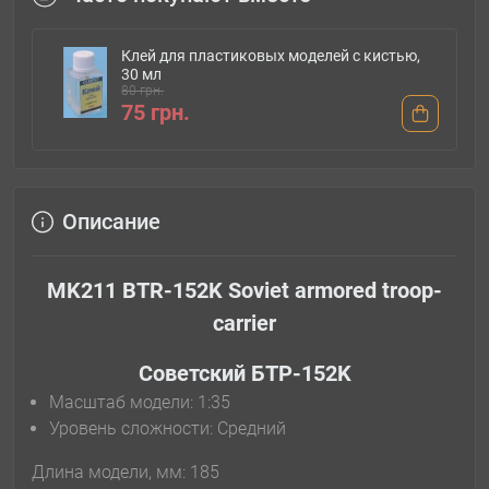
Клей для пластиковых моделей с кистью,
30 мл
80 грн.
75 грн.
Описание
MK211 BTR-152K Soviet armored troop-
carrier
Советский БТР-152K
Масштаб модели: 1:35
Уровень сложности: Cредний
Длина модели, мм: 185