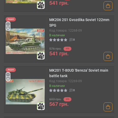
541 грн.
10
MK206 2S1 Gvozdika Soviet 122mm
Акция
SPG
Код товара: 12268-09
В наличии
0
576 грн.
-6%
541 грн.
10
MK201 T-80UD 'Bereza' Soviet main
Акция
battle tank
Код товара: 12269-09
В наличии
0
603 грн.
-6%
567 грн.
10