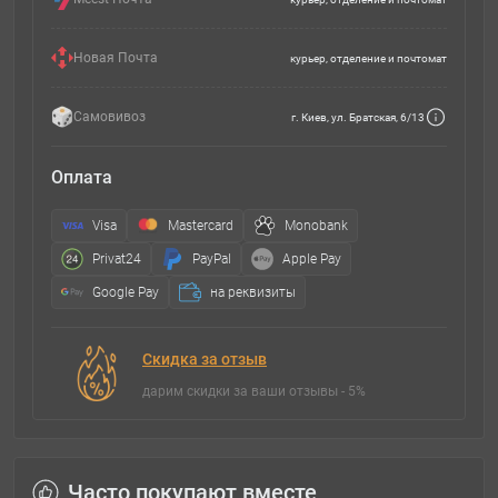
Новая Почта
курьер, отделение и почтомат
Самовивоз
г. Киев, ул. Братская, 6/13
Оплата
Visa
Mastercard
Monobank
Privat24
PayPal
Apple Pay
Google Pay
на реквизиты
Скидка за отзыв
дарим скидки за ваши отзывы - 5%
Часто покупают вместе