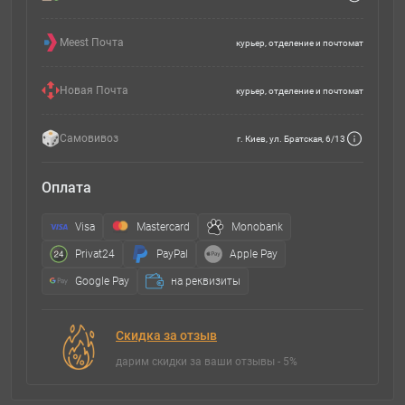
Meest Почта
курьер, отделение и почтомат
Новая Почта
курьер, отделение и почтомат
Самовивоз
г. Киев, ул. Братская, 6/13
Оплата
Visa
Mastercard
Monobank
Privat24
PayPal
Apple Pay
Google Pay
на реквизиты
Скидка за отзыв
дарим скидки за ваши отзывы - 5%