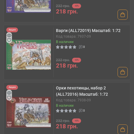
232 грн.
-6%
218 грн.
Варги (ALL72019) Масштаб: 1:72
Акция
Код товара: 7937-09
В наличии
0
232 грн.
-6%
218 грн.
Орки пехотинцы, набор 2
Акция
(ALL72016) Масштаб: 1:72
Код товара: 7938-09
В наличии
0
232 грн.
-6%
218 грн.