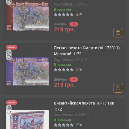
Код товара: 7941-09
В наличии
0
232 грн.
-6%
218 грн.
Легкая пехота Смерти (ALL72011)
Акция
Масштаб: 1:72
Код товара: 7942-09
В наличии
0
232 грн.
-6%
218 грн.
Византийская пехота 10-13 век
Акция
1:72
Код товара: 84655-09
В наличии
0