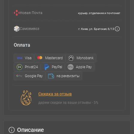
Новая Почта
курьер, отделение и почтомат
Самовивоз
г. Киев, ул. Братская, 6/13
Оплата
Visa
Mastercard
Monobank
Privat24
PayPal
Apple Pay
Google Pay
на реквизиты
Скидка за отзыв
дарим скидки за ваши отзывы - 5%
Описание