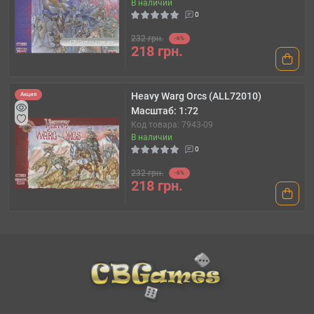
В наличии
0
232 грн.
-6%
218 грн.
Heavy Warg Orcs (ALL72010)
Акция
Масштаб: 1:72
Код товара: 7943-09
В наличии
0
232 грн.
-6%
218 грн.