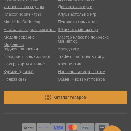
Игровые аксессуары
Дисконт и скидки
Классические игры
Клуб настольніх игр
Magic the Gathering
Покраска миниатюр
Настольные ролевые игры
3D печать миниатюр
Моделирование
Мастер-класс по покраске
миниатюр
Модели на
радиоуправлении
Аренда игр
Подарки и головоломки
Trade-in настольных игр
Покер, карты & гольф
Корпоратив
Кубики (дайсы)
Настольные игры оптом
Предзаказы
Обмен и возврат товара
Каталог товаров