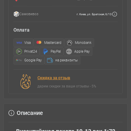
Самовивоз
г. Киев, ул. Братская, 6/13
Оплата
Visa
Mastercard
Monobank
Privat24
PayPal
Apple Pay
Google Pay
на реквизиты
Скидка за отзыв
дарим скидки за ваши отзывы - 5%
Описание