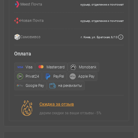
Meest Почта
курьер, отделение и почтомат
Новая Почта
курьер, отделение и почтомат
Самовивоз
г. Киев, ул. Братская, 6/13
Оплата
Visa
Mastercard
Monobank
Privat24
PayPal
Apple Pay
Google Pay
на реквизиты
Скидка за отзыв
дарим скидки за ваши отзывы - 5%