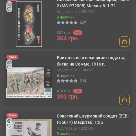
2 (MS-R72005) Масштаб: 1:72
Код товара: 10522-09
В наличии
0
387 грн.
-6%
364 грн.
Британские и немецкие солдаты,
Акция
битва на Сомме, 1916 г.
Код товара: 11068-09
В наличии
0
419 грн.
-6%
393 грн.
Советский штурмовой солдат (ZEB-
Акция
F35017) Масштаб: 1:35
Код товара: 12821-09
В наличии