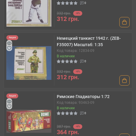
0
332 грн.
-6%
312 грн.
Немецкий танкист 1942 г. (ZEB-
Акция
F35007) Масштаб: 1:35
Код товара: 12834-09
В наличии
0
332 грн.
-6%
312 грн.
Римские Гладиаторы 1:72
Акция
Код товара: 93463-09
В наличии
0
387 грн.
-6%
364 грн.