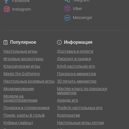
Facebook
Viber
Instagram
Messenger
Популярное
Информация
Настольные игры
Доставка и оплата
Игровые аксессуары
Дисконт и скидки
Классические игры
Клуб настольніх игр
Magic the Gathering
Покраска миниатюр
Настольные ролевые игры
3D печать миниатюр
Моделирование
Мастер-класс по покраске
миниатюр
Модели на
радиоуправлении
Аренда игр
Подарки и головоломки
Trade-in настольных игр
Покер, карты & гольф
Корпоратив
Кубики (дайсы)
Настольные игры оптом