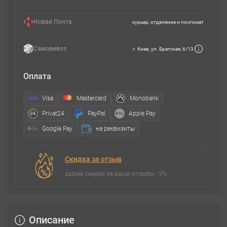
Новая Почта
курьер, отделение и почтомат
Самовивоз
г. Киев, ул. Братская, 6/13
Оплата
Visa
Mastercard
Monobank
Privat24
PayPal
Apple Pay
Google Pay
на реквизиты
Скидка за отзыв
дарим скидки за ваши отзывы - 5%
Описание