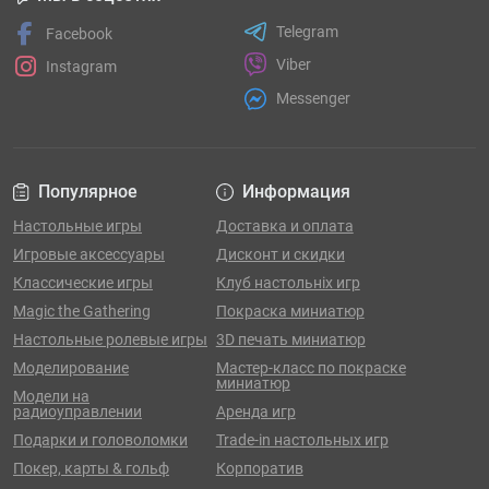
Telegram
Facebook
Viber
Instagram
Messenger
Популярное
Информация
Настольные игры
Доставка и оплата
Игровые аксессуары
Дисконт и скидки
Классические игры
Клуб настольніх игр
Magic the Gathering
Покраска миниатюр
Настольные ролевые игры
3D печать миниатюр
Моделирование
Мастер-класс по покраске
миниатюр
Модели на
радиоуправлении
Аренда игр
Подарки и головоломки
Trade-in настольных игр
Покер, карты & гольф
Корпоратив