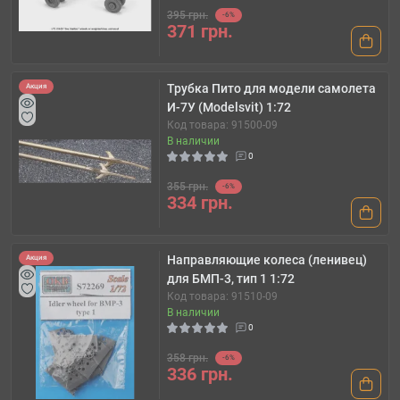
395 грн.
-6%
371 грн.
Трубка Пито для модели самолета
Акция
И-7У (Modelsvit) 1:72
Код товара: 91500-09
В наличии
0
355 грн.
-6%
334 грн.
Направляющие колеса (ленивец)
Акция
для БМП-3, тип 1 1:72
Код товара: 91510-09
В наличии
0
358 грн.
-6%
336 грн.