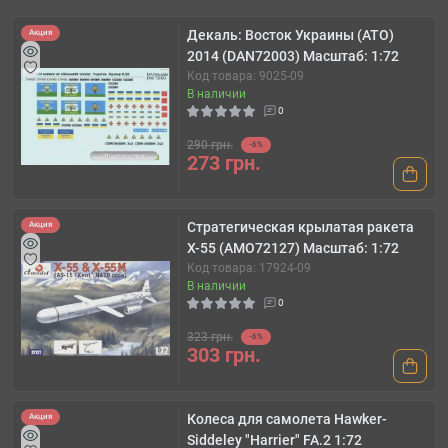
Декаль: Восток Украины (АТО)
Акция
2014 (DAN72003) Масштаб: 1:72
Код товара: 9025-09
В наличии
0
290 грн.
-6%
273 грн.
Стратегическая крылатая ракета
Акция
Х-55 (AMO72127) Масштаб: 1:72
Код товара: 17924-09
В наличии
0
323 грн.
-6%
303 грн.
Колеса для самолета Hawker-
Акция
Siddeley "Harrier" FA.2 1:72