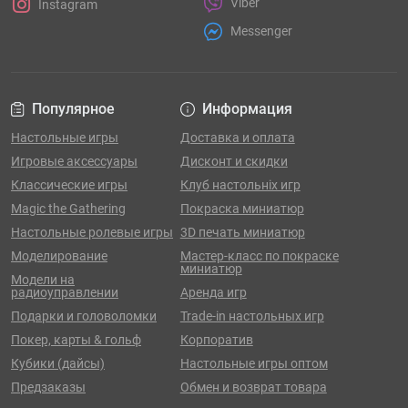
Viber
Instagram
Messenger
Популярное
Информация
Настольные игры
Доставка и оплата
Игровые аксессуары
Дисконт и скидки
Классические игры
Клуб настольніх игр
Magic the Gathering
Покраска миниатюр
Настольные ролевые игры
3D печать миниатюр
Моделирование
Мастер-класс по покраске
миниатюр
Модели на
радиоуправлении
Аренда игр
Подарки и головоломки
Trade-in настольных игр
Покер, карты & гольф
Корпоратив
Кубики (дайсы)
Настольные игры оптом
Предзаказы
Обмен и возврат товара