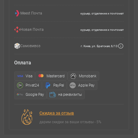
Meest Почта
курьер, отделение и почтомат
Новая Почта
курьер, отделение и почтомат
Самовивоз
г. Киев, ул. Братская, 6/13
Оплата
Visa
Mastercard
Monobank
Privat24
PayPal
Apple Pay
Google Pay
на реквизиты
Скидка за отзыв
дарим скидки за ваши отзывы - 5%