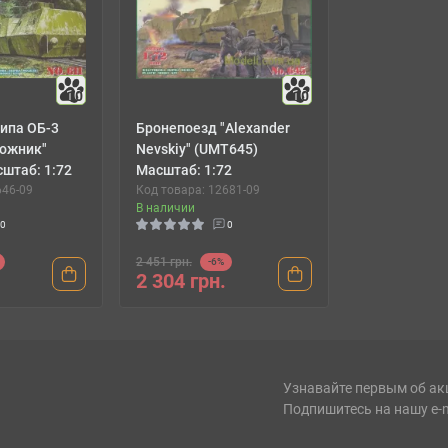
10
10
ипа ОБ-3
Бронепоезд "Alexander
ожник"
Nevskiy" (UMT645)
штаб: 1:72
Масштаб: 1:72
646-09
Код товара: 12681-09
В наличии
0
0
2 451 грн.
-6%
2 304 грн.
Узнавайте первым об ак
Подпишитесь на нашу e-