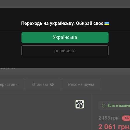
Переходь на українську. Обирай своє
чные сертификаты
Українська
езда
Бронепоезд типа ОБ-3 № 1 23-го батальона (UMT613) Масштаб: 1:72
російська
па ОБ-3 № 1 23-го батальона (UMT613)
12645-09
еристики
Отзывы
Рекомендуем
0
Есть в налич
10
2 193 грн.
-6%
2 061 грн