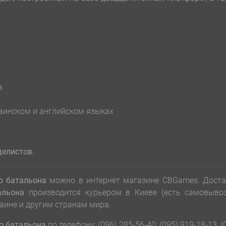
а
раинском и английском языках
елистов.
о батальона
можно в интернет магазине CBGames. Доста
альона
производится курьером в Киеве (есть самовывоз
аине и другим странам мира.
го батальона
по телефону: (096) 285-56-40; (095) 919-18-13; (