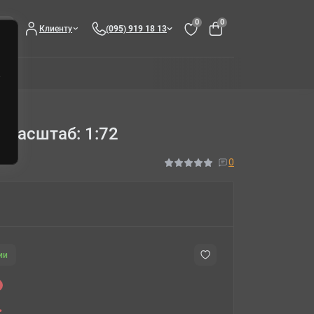
0
0
Клиенту
(095) 919 18 13
 Масштаб: 1:72
0
ии
.