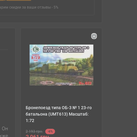
арим скидки за ваши отзывы - 5%
Бронепоезд типа ОБ-3 № 1 23-го
батальона (UMT613) Масштаб:
1:72
. Он
2 193 грн.
-6%
акже
2 061 грн.