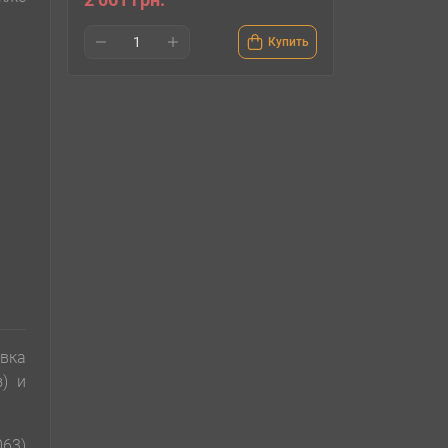
Купить
вка
) и
063)