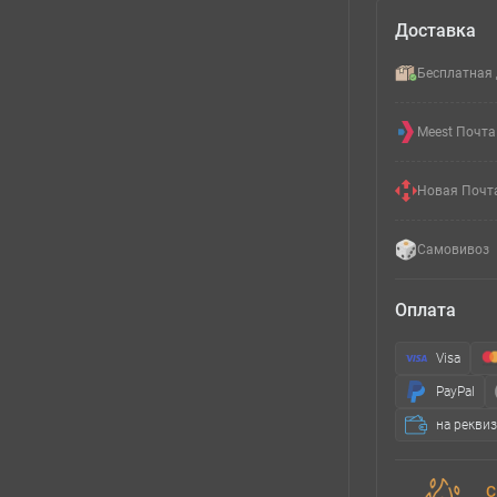
Доставка
Бесплатная 
Meest Почта
Новая Почт
Самовивоз
Оплата
Visa
PayPal
на рекви
С