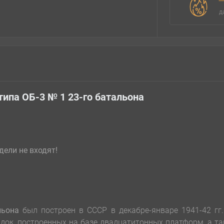
д
типа ОБ-3 № 1 23-го батальона
ели не входят!
альона
был построен в СССР в декабре-январе 1941-42 гг
док, построенных на базе двадцатитонных платформ, а т