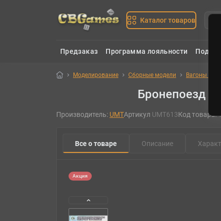
Каталог товаров
Предзаказ
Программа лояльности
Подаро
Моделирование
Сборные модели
Вагоны и по
Бронепоезд ти
Производитель:
UMT
Артикул
UMT613
Код товара:
Все о товаре
Описание
Характ
Акция