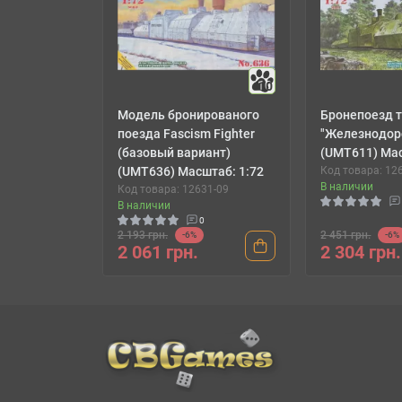
10
Модель бронированого
Бронепоезд т
поезда Fascism Fighter
"Железнодор
(базовый вариант)
(UMT611) Мас
(UMT636) Масштаб: 1:72
Код товара: 12
В наличии
Код товара: 12631-09
В наличии
0
2 193 грн.
2 451 грн.
-6%
-6%
2 061 грн.
2 304 грн.