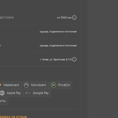
доставка
от 3500 грн
курьер, отделение и почтомат
а
курьер, отделение и почтомат
г. Киев, ул. Братская, 6/13
Mastercard
Monobank
Privat24
Apple Pay
Google Pay
зиты
кидка за отзыв