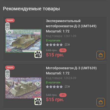
Рекомендуемые товары
Экспериментальный
Акция
мотоброневагон Д-2 (UMT649)
Масштаб: 1:72
Код товара: 12611-09
В наличии
0
548 грн.
-6%
515 грн.
10
Мотоброневагон Д-3 (UMT639)
Акция
Масштаб: 1:72
Код товара: 12624-09
В наличии
0
548 грн.
-6%
515 грн.
10