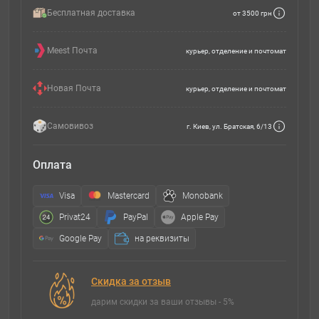
Бесплатная доставка
от 3500 грн
Meest Почта
курьер, отделение и почтомат
Новая Почта
курьер, отделение и почтомат
Самовивоз
г. Киев, ул. Братская, 6/13
Оплата
Visa
Mastercard
Monobank
Privat24
PayPal
Apple Pay
Google Pay
на реквизиты
Скидка за отзыв
дарим скидки за ваши отзывы - 5%