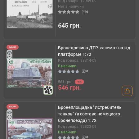
Код товара: 12989-09
Нет в наличии
0
645 грн.
Бронедрезина ДТР-каземат на жд
Акция
платформе 1:72
Код товара: 88314-09
В наличии
0
581 грн.
-6%
546 грн.
10
Бронеплощадка "Истребитель
Акция
танков" (в составе немецкого
бронепоезда) 1:72
Код товара: 92323-09
В наличии
0