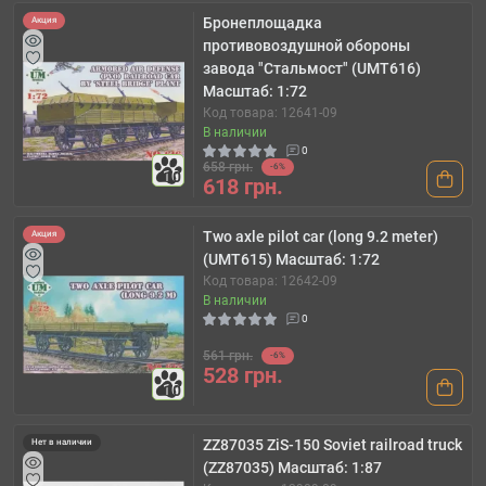
Бронеплощадка
Акция
противовоздушной обороны
завода "Стальмост" (UMT616)
Масштаб: 1:72
Код товара: 12641-09
В наличии
0
658 грн.
-6%
10
618 грн.
Two axle pilot car (long 9.2 meter)
Акция
(UMT615) Масштаб: 1:72
Код товара: 12642-09
В наличии
0
561 грн.
-6%
528 грн.
10
ZZ87035 ZiS-150 Soviet railroad truck
Нет в наличии
(ZZ87035) Масштаб: 1:87