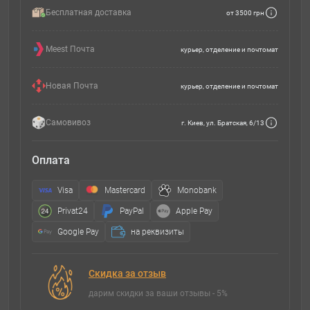
Бесплатная доставка
от 3500 грн
Meest Почта
курьер, отделение и почтомат
Новая Почта
курьер, отделение и почтомат
Самовивоз
г. Киев, ул. Братская, 6/13
Оплата
Visa
Mastercard
Monobank
Privat24
PayPal
Apple Pay
Google Pay
на реквизиты
Скидка за отзыв
дарим скидки за ваши отзывы - 5%