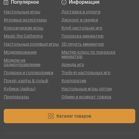
Популярное
Информация
Настольные игры
Доставка и оплата
Игровые аксессуары
Дисконт и скидки
Классические игры
Клуб настольніх игр
Magic the Gathering
Покраска миниатюр
Настольные ролевые игры
3D печать миниатюр
Моделирование
Мастер-класс по покраске
миниатюр
Модели на
радиоуправлении
Аренда игр
Подарки и головоломки
Trade-in настольных игр
Покер, карты & гольф
Корпоратив
Кубики (дайсы)
Настольные игры оптом
Предзаказы
Обмен и возврат товара
Каталог товаров