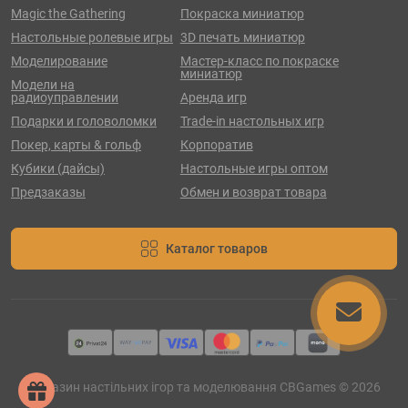
Magic the Gathering
Покраска миниатюр
Настольные ролевые игры
3D печать миниатюр
Моделирование
Мастер-класс по покраске
миниатюр
Модели на
радиоуправлении
Аренда игр
Подарки и головоломки
Trade-in настольных игр
Покер, карты & гольф
Корпоратив
Кубики (дайсы)
Настольные игры оптом
Предзаказы
Обмен и возврат товара
Каталог товаров
Магазин настільних ігор та моделювання CBGames © 2026