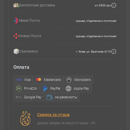
Бесплатная доставка
от 3500 грн
Meest Почта
курьер, отделение и почтомат
Новая Почта
курьер, отделение и почтомат
Самовивоз
г. Киев, ул. Братская, 6/13
Оплата
Visa
Mastercard
Monobank
Privat24
PayPal
Apple Pay
Google Pay
на реквизиты
Скидка за отзыв
дарим скидки за ваши отзывы - 5%