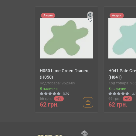
Акция
Акция
H050 Lime Green Глянец
H041 Pale Gr
(H050)
(H041)
Код товара: 9623-09
Код товара: 96
В наличии
В наличии
0
66 грн.
66 грн.
-6%
-6%
62 грн.
62 грн.