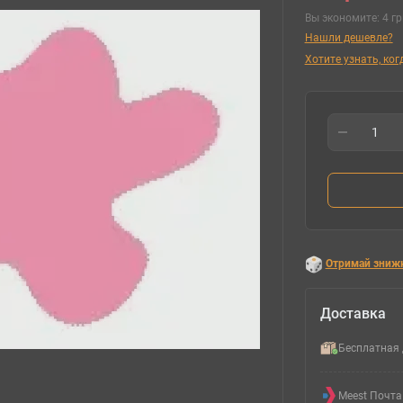
Вы экономите:
4 гр
Нашли дешевле?
Хотите узнать, ко
Отримай зниж
Доставка
Бесплатная 
Meest Почта