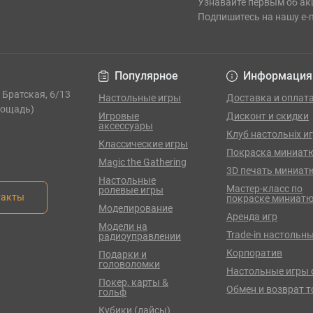
Узнавайте первым об ак
Подпишитесь на нашу e-
Популярное
Информация
. Братская, 6/13
Настольные игры
Доставка и оплат
лощадь)
Игровые
Дисконт и скидки
аксессуары
Клуб настольніх и
Классические игры
Покраска миниат
Magic the Gathering
3D печать миниат
Настольные
Мастер-класс по
ролевые игры
такты
покраске миниат
Моделирование
Аренда игр
Модели на
Trade-in настольны
радиоуправлении
Корпоратив
Подарки и
головоломки
Настольные игры 
Покер, карты &
Обмен и возврат 
гольф
Кубики (дайсы)