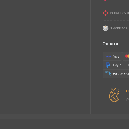
Новая Почт
Самовивоз
Оплата
Visa
PayPal
на рекви
С
д