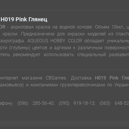
H019 Pink Глянец
OR
- акриловая краска на водной основе. Объем 10мл., 
у краски. Предназначена для окраски моделей из пласт
и аэрографа. AQUEOUS HOBBY COLOR обладает уникальн
ости (глубины) цветов и адгезии к различным поверхнос
тель рекомендует использовать специальный разбавит
нтернет магазине CBGames. Доставка
H019 Pink Гля
 самовывоз) и компаниями грузоперевозчиками по Украи
ону: (096) 285-56-40; (095) 919-18-13; (063) 648-52-