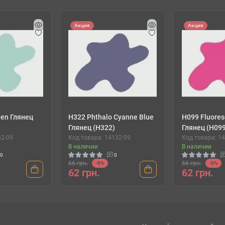
Акция
Акция
een Глянец
H322 Phthalo Cyanne Blue
H099 Fluores
Глянец (H322)
Глянец (H09
62-09
Код товара: 14132-09
Код товара: 1
В наличии
В наличии
0
0
66 грн.
66 грн.
-6%
-6%
62 грн.
62 грн.