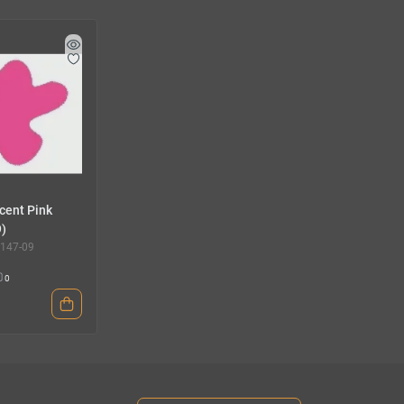
cent Pink
9)
4147-09
0