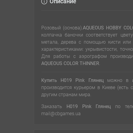
Описание
Розовый (основа).
AQUEOUS HOBBY COL
колпачка баночки соответствует цвет
метала, дерева с помощью кисти ил
характеристиками: укрывистости, точн
Для работы с аэрографом производи
AQUEOUS COLOR THINNER
.
Купить H019 Pink Глянец
можно в и
производится курьером в Киеве (есть
другим странам мира.
Заказать
H019 Pink Глянец
по телеф
mail@cbgames.ua