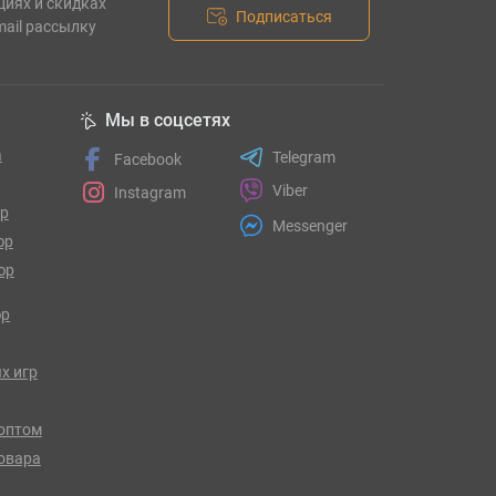
циях и скидках
Подписаться
mail рассылку
Мы в соцсетях
а
Telegram
Facebook
Viber
Instagram
гр
Messenger
юр
юр
юр
х игр
оптом
товара