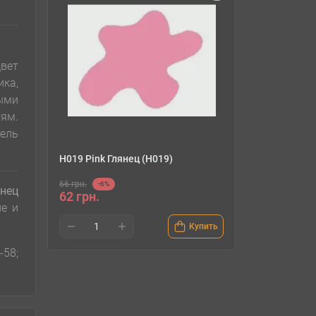
цвет
ика,
ыми
тям.
ель
H019 Pink Глянец (H019)
66 грн.
-6%
нец
62 грн.
не и
Купить
58;