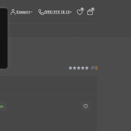
0
0
Клиенту
(095) 919 18 13
0
ии