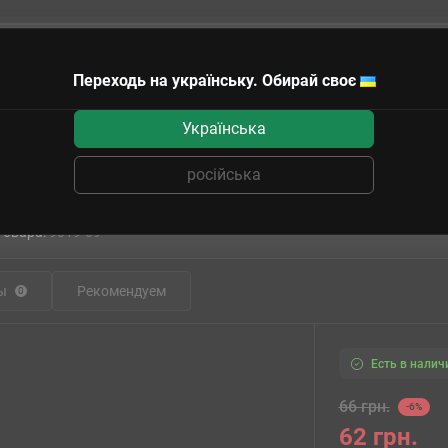
Переходь на українську. Обирай своє
чные сертификаты
Українська
а водорастворимая
H019 Pink Глянец (H019)
російська
H019 Pink Глянец (H019)
товара:
9619-09
ы
Рекомендуем
0
Есть в налич
66 грн.
-6%
62 грн.