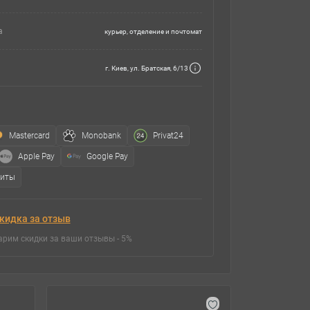
а
курьер, отделение и почтомат
г. Киев, ул. Братская, 6/13
Mastercard
Monobank
Privat24
Apple Pay
Google Pay
зиты
кидка за отзыв
арим скидки за ваши отзывы - 5%