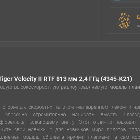
С
д
er Velocity II RTF 813 мм 2,4 ГГц (4345-K21)
 новую высокоскоростную радиоуправляемую
модель план
а огромных скоростях на этом маневренном, леком и яр
ь способна стремительно набирать высоту благод
 фюзеляжа толкающему винту. Этот отлично подходит 
очить свои навыки, а для новичков мира полетов аппа
вляемая модель обклеена яркими пленками, а сам кор