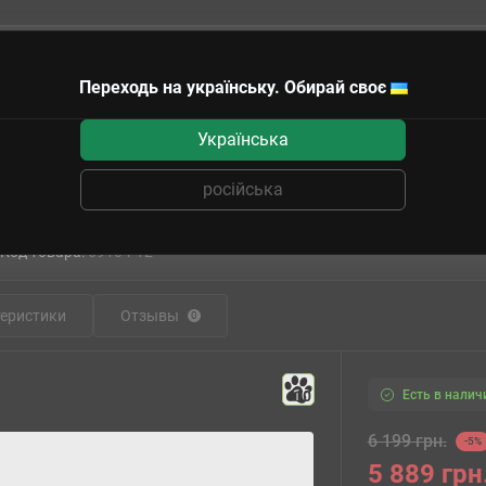
Переходь на українську. Обирай своє
чные сертификаты
Українська
щее крыло Thunder Tiger Velocity II RTF 813 мм 2,4 ГГц (4345-K21)
російська
Thunder Tiger Velocity II RTF 813 мм 2,
Код товара:
69104-12
еристики
Отзывы
0
Есть в налич
10
6 199 грн.
-5%
5 889 грн