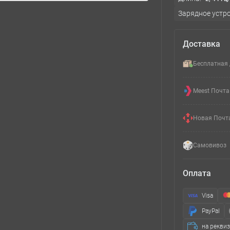
Зарядное устро
Доставка
Бесплатная 
Meest Почта
Новая Почт
Самовивоз
Оплата
Visa
PayPal
на рекви