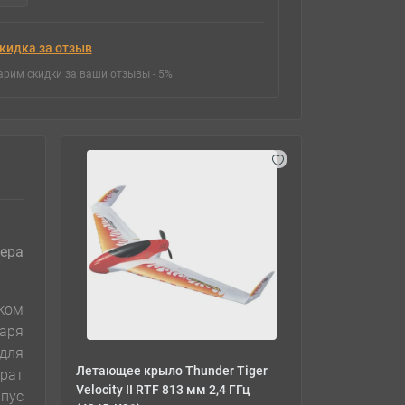
кидка за отзыв
арим скидки за ваши отзывы - 5%
ера
ком
аря
для
Летающее крыло Thunder Tiger
рат
Velocity II RTF 813 мм 2,4 ГГц
пус