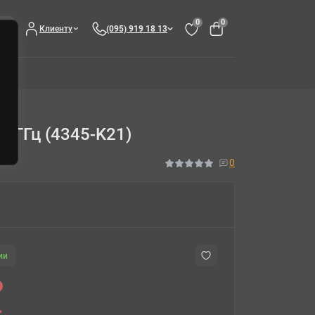
0
0
Клиенту
(095) 919 18 13
4 ГГц (4345-K21)
0
ии
.