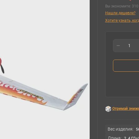
Вы экономите:
310 
Нашли дешевле?
Хотите узнать, ко
Отримай зниж
Вес изделия:
5
Длина:
2, 4 ГГ