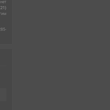
нет
K21)
угим
285-