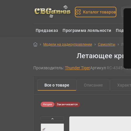
Каталог товаров
Предзаказ
Программа лояльности
Подаро
Модели на радиоуправлении
Самолёты
Летаю
Летающее крыло 
Производитель:
Thunder Tiger
Артикул
RC-4345-K21
Все о товаре
Описание
Характ
Акция
Заканчивается