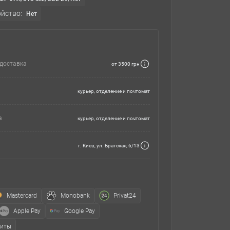
йство:
Нет
доставка
от 3500 грн
курьер, отделение и почтомат
а
курьер, отделение и почтомат
г. Киев, ул. Братская, 6/13
Mastercard
Monobank
Privat24
Apple Pay
Google Pay
зиты