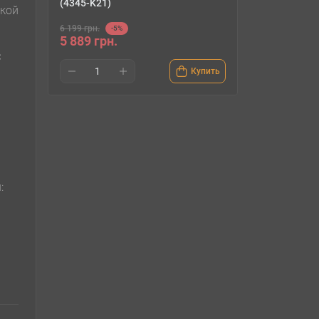
(4345-K21)
укой
6 199 грн.
-5%
5 889 грн.
:
Купить
: