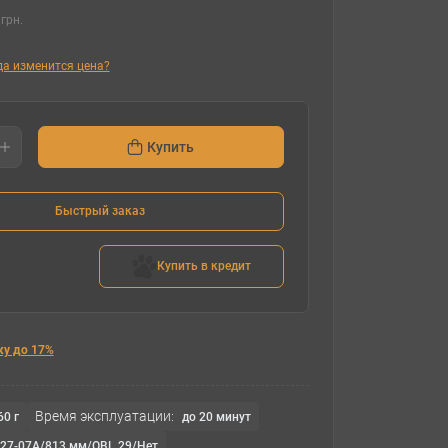
грн.
гда изменится цена?
Купить
Быстрый заказ
Купить в кредит
ку до 17%
Время эксплуатации:
60 г
до 20 минут
ц/27-07A/813 мм/OBL 29/Нет