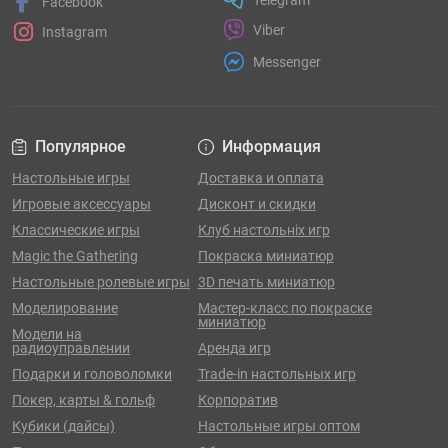
Telegram
Facebook
Viber
Instagram
Messenger
Популярное
Информация
Настольные игры
Доставка и оплата
Игровые аксессуары
Дисконт и скидки
Классические игры
Клуб настольніх игр
Magic the Gathering
Покраска миниатюр
Настольные ролевые игры
3D печать миниатюр
Моделирование
Мастер-класс по покраске
миниатюр
Модели на
радиоуправлении
Аренда игр
Подарки и головоломки
Trade-in настольных игр
Покер, карты & гольф
Корпоратив
Кубики (дайсы)
Настольные игры оптом