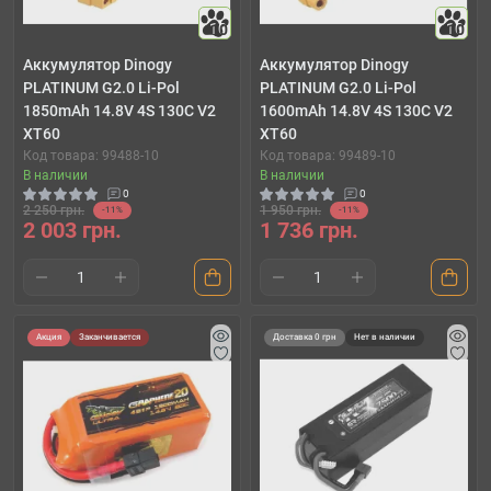
10
10
Аккумулятор Dinogy
Аккумулятор Dinogy
PLATINUM G2.0 Li-Pol
PLATINUM G2.0 Li-Pol
1850mAh 14.8V 4S 130C V2
1600mAh 14.8V 4S 130C V2
XT60
XT60
Код товара: 99488-10
Код товара: 99489-10
В наличии
В наличии
0
0
2 250 грн.
1 950 грн.
-11%
-11%
2 003 грн.
1 736 грн.
Акция
Заканчивается
Доставка 0 грн
Нет в наличии