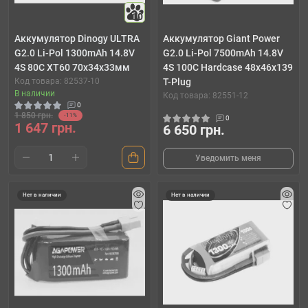
10
Аккумулятор Dinogy ULTRA
Аккумулятор Giant Power
G2.0 Li-Pol 1300mAh 14.8V
G2.0 Li-Pol 7500mAh 14.8V
4S 80C XT60 70x34x33мм
4S 100C Hardcase 48x46x139
Код товара: 82537-10
T-Plug
В наличии
Код товара: 82551-12
0
1 850 грн.
-11%
0
1 647 грн.
6 650 грн.
Уведомить меня
Нет в наличии
Нет в наличии