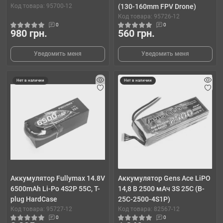
Код товара: 95700-12
(130-160mm FPV Drone)
Код товара: 95726-12
0
0
980 грн.
560 грн.
Уведомить меня
Уведомить меня
Нет в наличии
Нет в наличии
Аккумулятор Fullymax 14.8V
Аккумулятор Gens Ace LiPO
6500mAh Li-Po 4S2P 55C, T-
14,8 В 2500 мАч 3S 25C (B-
plug HardCase
25C-2500-4S1P)
Код товара: 95727-12
Код товара: 82567-12
0
0