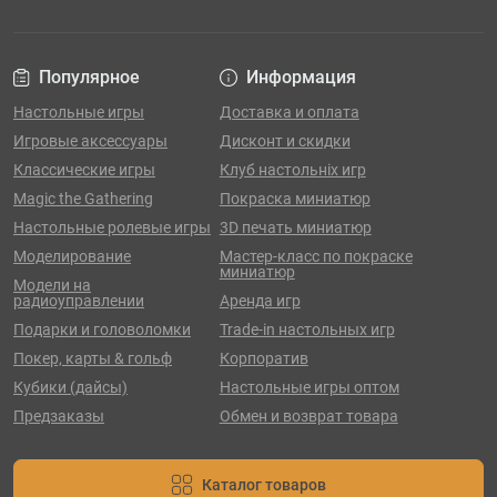
Популярное
Информация
Настольные игры
Доставка и оплата
Игровые аксессуары
Дисконт и скидки
Классические игры
Клуб настольніх игр
Magic the Gathering
Покраска миниатюр
Настольные ролевые игры
3D печать миниатюр
Моделирование
Мастер-класс по покраске
миниатюр
Модели на
радиоуправлении
Аренда игр
Подарки и головоломки
Trade-in настольных игр
Покер, карты & гольф
Корпоратив
Кубики (дайсы)
Настольные игры оптом
Предзаказы
Обмен и возврат товара
Каталог товаров