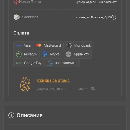
Новая Почта
курьер, отделение и почтомат
Самовивоз
г. Киев, ул. Братская, 6/13
Оплата
Visa
Mastercard
Monobank
Privat24
PayPal
Apple Pay
Google Pay
на реквизиты
Скидка за отзыв
дарим скидки за ваши отзывы - 5%
Описание