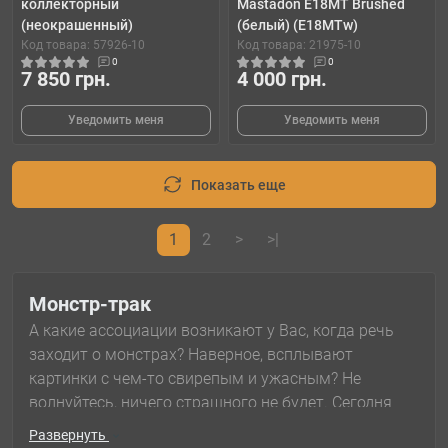
коллекторный
Mastadon E18MT Brushed
(неокрашенный)
(белый) (E18MTw)
Код товара: 57926-10
Код товара: 21975-10
0
0
7 850 грн.
4 000 грн.
Уведомить меня
Уведомить меня
Показать еще
1
2
>
>|
Монстр-трак
А какие ассоциации возникают у Вас, когда речь
заходит о монстрах? Наверное, всплывают
картинки с чем-то свирепым и ужасным? Не
волнуйтесь, ничего страшного не будет. Сегодня
мы познакомим Вас с
Монстр-траками
–
Развернуть