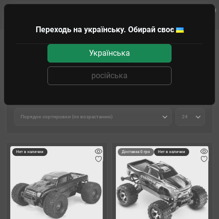
0
Клиенту
Переходь на українську. Обирай своє
Модели на радиоуправлении
Автомобили
Монстр-трак
Українська
Монстр-трак
російська
Фильтр товаров
Нет в наличии
Доставка 0 грн
Нет в наличии