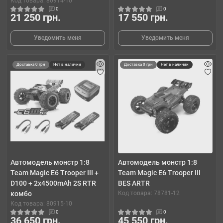
Код товара: 80914-10
0
0
21 250 грн.
17 550 грн.
Уведомить меня
Уведомить меня
Доставка 0 грн
Нет в наличии
Доставка 0 грн
Нет в наличии
Автомодель монстр 1:8
Автомодель монстр 1:8
Team Magic E6 Trooper III +
Team Magic E6 Trooper III
D100 + 2x4500mAh 2S RTR
BES ARTR
комбо
Код товара: 78781-12
Код товара: 80915-10
0
0
36 650 грн.
45 550 грн.