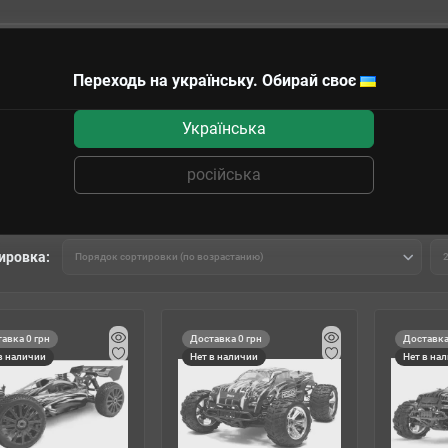
Переходь на українську. Обирай своє
чные сертификаты
Українська
тро
російська
ировка:
авка 0 грн
Доставка 0 грн
Доставка
в наличии
Нет в наличии
Нет в на