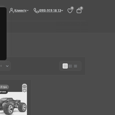
0
0
Клиенту
(095) 919 18 13
 0 грн
личии