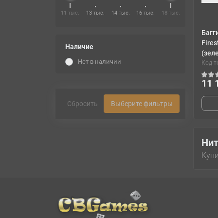
11 тыс.
13 тыс.
14 тыс.
16 тыс.
18 тыс.
Багг
Fire
Наличие
(зел
Нет в наличии
Код т
11 
Сбросить
Выберите фильтры
Ни
Купи