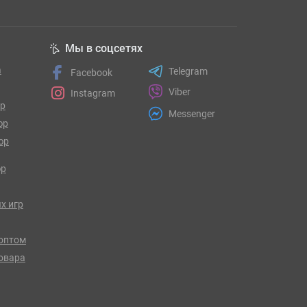
Мы в соцсетях
а
Telegram
Facebook
Viber
Instagram
гр
Messenger
юр
юр
юр
х игр
оптом
товара