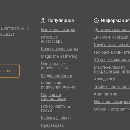
Популярное
Информация
. Братская, 6/13
Настольные игры
Доставка и оплат
лощадь)
Игровые
Дисконт и скидки
аксессуары
Клуб настольніх и
Классические игры
Покраска миниат
Magic the Gathering
3D печать миниат
Настольные
Мастер-класс по
ролевые игры
такты
покраске миниат
Моделирование
Аренда игр
Модели на
Trade-in настольны
радиоуправлении
Корпоратив
Подарки и
головоломки
Настольные игры 
Покер, карты &
Обмен и возврат 
гольф
Кубики (дайсы)
Предзаказы