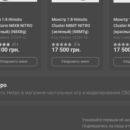
и 1:8 Himoto
Монстр 1:8 Himoto
Монстр 
storm N8XB NITRO
Cluster N8MT NITRO
Cluster
еный) (N8XBg)
(зеленый) (N8MTg)
(красны
овара: 22059-12
Код товара: 22261-10
Код товар
1
0
100 грн.
17 500 грн.
17 500
Уведомить меня
Уведомить меня
Уве
тро
ть Нитро в магазине настольных игр и моделирования CB
Узнавайте первым об ак
Подпишитесь на нашу e-