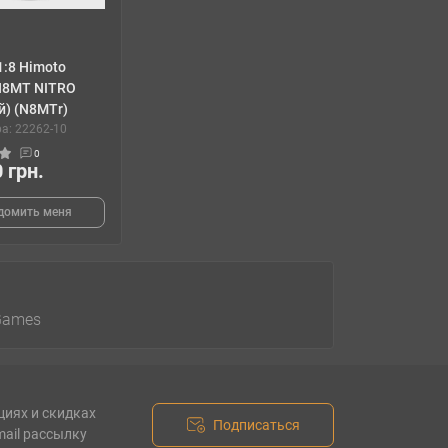
1:8 Himoto
 N8MT NITRO
й) (N8MTr)
а: 22262-10
0
 грн.
домить меня
Games
циях и скидках
Подписаться
mail рассылку