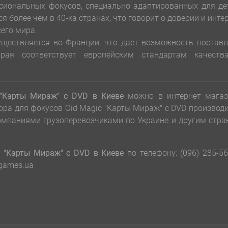
сиональных фокусов, специально адаптированных для де
 более чем в 40-ка странах, что говорит о доверии и инте
сего мира.
уществляется во Франции, что дает возможность постав
орая соответствует европейским стандартам качеств
 "Карты Мираж" с DVD
в Киеве
можно в интернет магаз
ора для фокусов Oid Magic "Карты Мираж" с DVD производ
компаниями грузоперевозчиками по Украине и другим стр
c "Карты Мираж" с DVD в Киеве
по телефону: (096) 285-56
bgames.ua