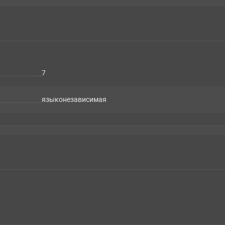
7
языконезависимая