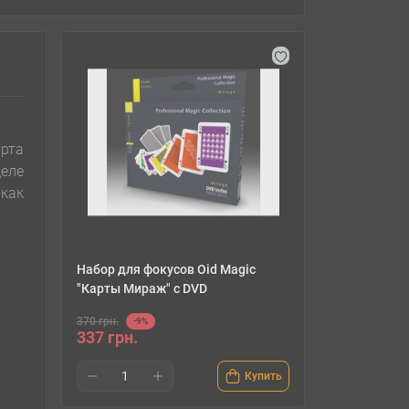
рта
деле
как
Набор для фокусов Oid Magic
"Карты Мираж" с DVD
370 грн.
-9%
337 грн.
Купить