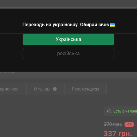
Переходь на українську. Обирай своє
чные сертификаты
Українська
Набор для фокусов Oid Magic "Карты Мираж" с DVD
російська
 для фокусов Oid Magic "Карты Мираж"
3924-22
еристики
Отзывы
Рекомендуем
0
Есть в налич
370 грн.
-9%
337 грн.