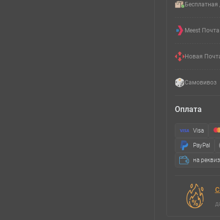
Бесплатная 
Meest Почта
Новая Почт
Самовивоз
Оплата
Visa
PayPal
на рекви
С
д