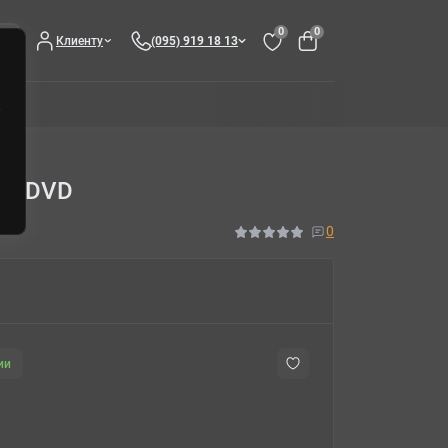
0
0
Клиенту
(095) 919 18 13
 с DVD
0
ии