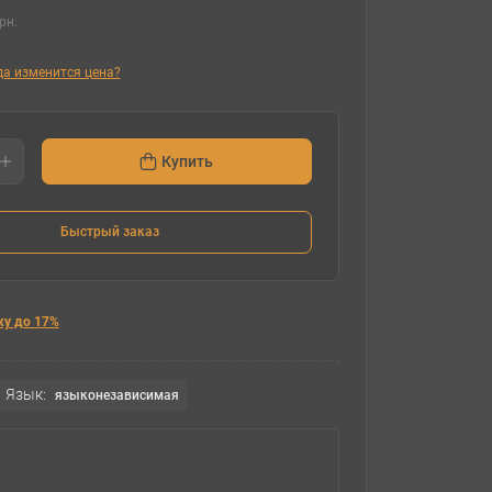
рн.
гда изменится цена?
Купить
Быстрый заказ
ку до 17%
Язык:
языконезависимая