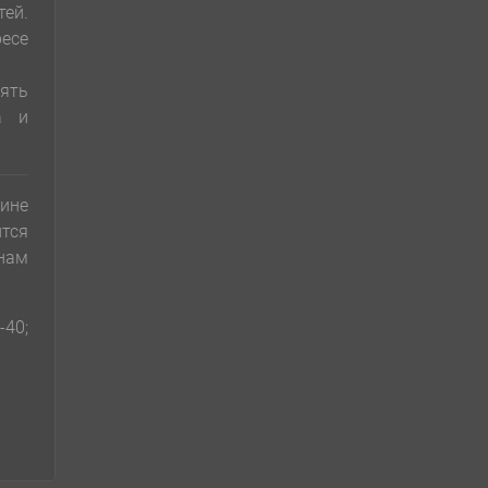
тей.
ресе
лять
а и
ине
ится
анам
-40;