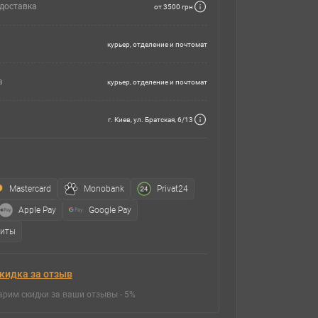
доставка
от 3500 грн
курьер, отделение и почтомат
а
курьер, отделение и почтомат
г. Киев, ул. Братская, 6/13
Mastercard
Monobank
Privat24
Apple Pay
Google Pay
зиты
кидка за отзыв
арим скидки за ваши отзывы - 5%