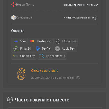
Новая Почта
курьер, отделение и почтомат
Самовивоз
г. Киев, ул. Братская, 6/13
Оплата
Visa
Mastercard
Monobank
Privat24
PayPal
Apple Pay
Google Pay
на реквизиты
Скидка за отзыв
дарим скидки за ваши отзывы - 5%
Часто покупают вместе