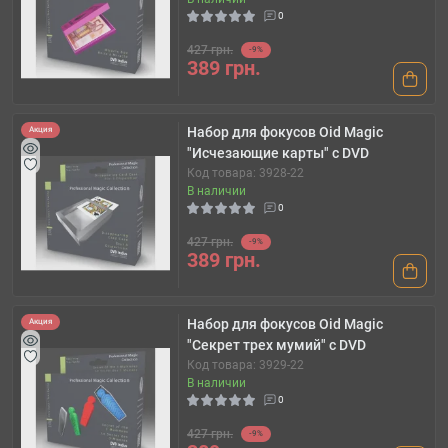
0
427 грн.
-9%
389 грн.
Набор для фокусов Oid Magic
Акция
"Исчезающие карты" с DVD
Код товара: 3928-22
В наличии
0
427 грн.
-9%
389 грн.
Набор для фокусов Oid Magic
Акция
"Секрет трех мумий" с DVD
Код товара: 3929-22
В наличии
0
427 грн.
-9%