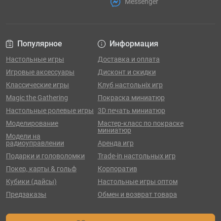
Messenger
Популярное
Информация
Настольные игры
Доставка и оплата
Игровые аксессуары
Дисконт и скидки
Классические игры
Клуб настольніх игр
Magic the Gathering
Покраска миниатюр
Настольные ролевые игры
3D печать миниатюр
Моделирование
Мастер-класс по покраске
миниатюр
Модели на
радиоуправлении
Аренда игр
Подарки и головоломки
Trade-in настольных игр
Покер, карты & гольф
Корпоратив
Кубики (дайсы)
Настольные игры оптом
Предзаказы
Обмен и возврат товара