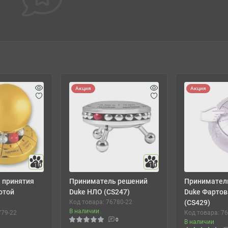
Акция
Акция
10
10
 принятия
Приниматель решений
Принимател
отой
Duke НЛО (CS247)
Duke Фартов
Код товара: 76780-22
(CS429)
В наличии
779-22
Код товара: 7
0
В наличии