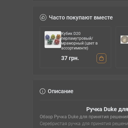
Часто покупают вместе
Кубик D20
перламутровый/
мраморный (цвет в
ассортименте)
37 грн.
Описание
Ручка Duke для
Обзор Ручка Duke для принятия решения
Серебристая ручка для принятия реше