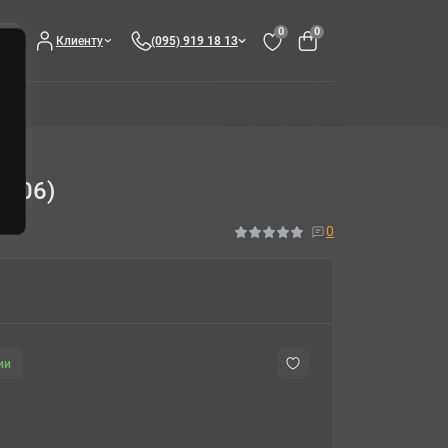
0
0
Клиенту
(095) 919 18 13
P106)
0
ии