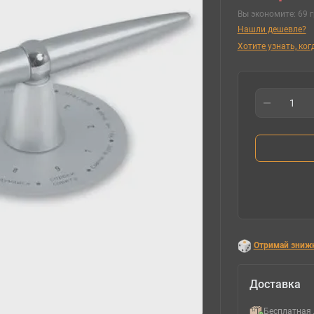
Вы экономите:
69 г
Нашли дешевле?
Хотите узнать, ко
Отримай зниж
Доставка
Бесплатная 