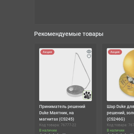
Рекомендуемые товары
Акция
Акция
10
Приниматель решений
Шар Duke для
Duke Маятник, на
решений, зол
магнитах (CS245)
(CS246G)
Код товара: 76777-22
Код товара: 76
В наличии
В наличии