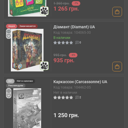
1 360 грн.
-7%
1 265 грн.
10
Діамант (Diamant) UA
Акция
Заканчивается
Код товара: 104065-30
В наличии
0
995 грн.
-6%
935 грн.
10
Каркассон (Carcassonne) UA
Хит
Нет в наличии
Рекомендуем
Код товара: 104462-05
Нет в наличии
2
1 250 грн.