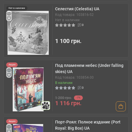
Селестия (Celestia) UA
Нет в наличии
Код товара: 103816-52
Нет в наличии
0
1 100 грн.
Под пламенем небес (Under falling
Акция
skies) UA
Код товара: 103854-30
В наличии
0
1 200 грн.
-7%
1 116 грн.
10
Порт-Роял: Полное издание (Port
Акция
Royal: Big Box) UA