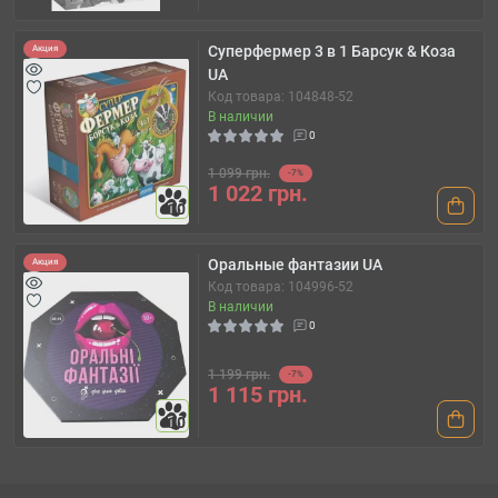
Суперфермер 3 в 1 Барсук & Коза
Акция
UA
Код товара: 104848-52
В наличии
0
1 099 грн.
-7%
1 022 грн.
10
Оральные фантазии UA
Акция
Код товара: 104996-52
В наличии
0
1 199 грн.
-7%
1 115 грн.
10