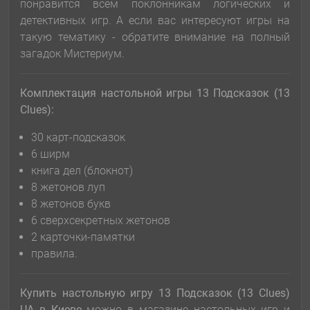
понравится всем поклонникам логических и
детективных игр. А если вас интересуют игры на
такую тематику - обратите внимание на полный
загадок Мистериум.
Комплектация настольной игры 13 Подсказок (13
Clues):
30 карт-подсказок
6 ширм
книга дел (блокнот)
8 жетонов луп
8 жетонов букв
6 сверхсекретных жетонов
2 карточки-памятки
правила.
Купить настольную игру 13 Подсказок (13 Clues)
UA
в Киеве
можно в магазине настольных игр и