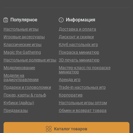
Популярное
Информация
Настольные игры
Доставка и оплата
Игровые аксессуары
Дисконт и скидки
Классические игры
Клуб настольніх игр
Magic the Gathering
Покраска миниатюр
Настольные ролевые игры
3D печать миниатюр
Моделирование
Мастер-класс по покраске
миниатюр
Модели на
радиоуправлении
Аренда игр
Подарки и головоломки
Trade-in настольных игр
Покер, карты & гольф
Корпоратив
Кубики (дайсы)
Настольные игры оптом
Предзаказы
Обмен и возврат товара
Каталог товаров