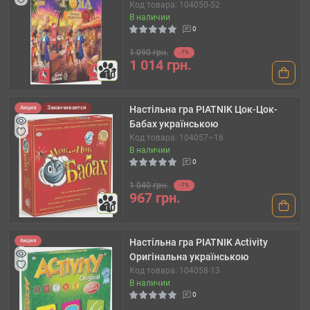
Код товара: 104050-52
В наличии
0
1 090 грн.
-7%
1 014 грн.
10
Настільна гра PIATNIK Цок-Цок-
Акция
Заканчивается
Бабах українською
Код товара: 104057~16
В наличии
0
1 040 грн.
-7%
967 грн.
10
Настільна гра PIATNIK Activity
Акция
Оригінальна українською
Код товара: 104058-13
В наличии
0