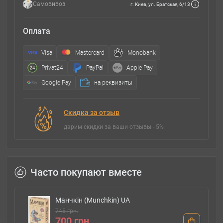
Самовивоз
г. Киев, ул. Братская, 6/13
Оплата
Visa
Mastercard
Monobank
Privat24
PayPal
Apple Pay
Google Pay
на реквизиты
Скидка за отзыв
дарим скидки за ваши отзывы - 5%
Часто покупают вместе
Манчкін (Munchkin) UA
745 грн.
700 грн.