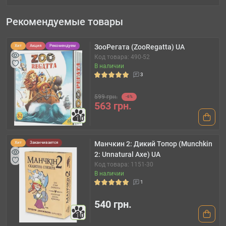
Рекомендуемые товары
ЗооРегата (ZooRegatta) UA
Хит
Акция
Рекомендуем
Код товара: 490-52
В наличии
3
599 грн.
-6%
563 грн.
10
Манчкин 2: Дикий Топор (Munchkin
Хит
Заканчивается
2: Unnatural Axe) UA
Код товара: 1151-30
В наличии
1
540 грн.
10