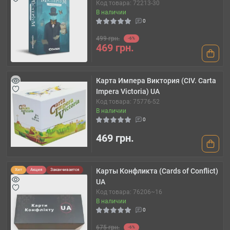
Код товара: 72213-30
В наличии
0
499 грн.
-6%
469 грн.
Карта Импера Виктория (CIV. Carta
Impera Victoria) UA
Код товара: 75776-52
В наличии
0
469 грн.
Карты Конфликта (Cards of Сonflict)
Хит
Акция
Заканчивается
UA
Код товара: 76206~16
В наличии
0
675 грн.
-6%