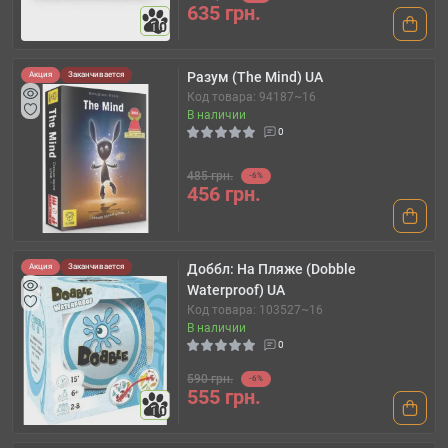
635 грн.
10
Разум (The Mind) UA
Акция
Заканчивается
Код товара: 94187~16
В наличии
0
485 грн.
-6%
456 грн.
Доббл: На Пляже (Dobble
Акция
Заканчивается
Waterproof) UA
Код товара: 103527~16
В наличии
0
590 грн.
-6%
555 грн.
10