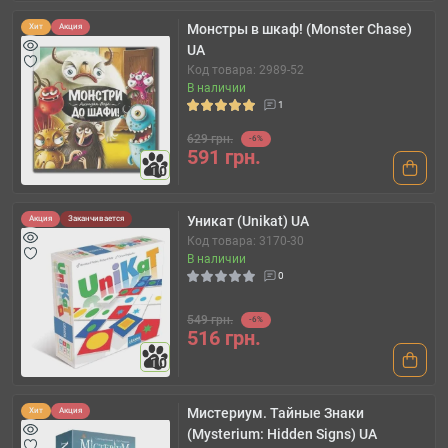
Монстры в шкаф! (Monster Chase)
Хит
Акция
UA
Код товара: 2989-52
В наличии
1
629 грн.
-6%
591 грн.
10
Уникат (Unikat) UA
Акция
Заканчивается
Код товара: 3170-30
В наличии
0
549 грн.
-6%
516 грн.
10
Мистериум. Тайные Знаки
Хит
Акция
(Mysterium: Hidden Signs) UA