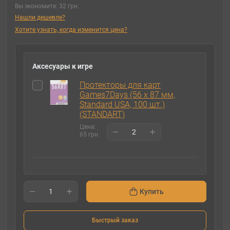
Вы экономите:
32 грн.
Нашли дешевле?
Хотите узнать, когда изменится цена?
Аксесуары к игре
Протекторы для карт
Games7Days (56 х 87 мм,
Standard USA, 100 шт.)
(STANDART)
Цена:
65 грн.
Купить
Быстрый заказ