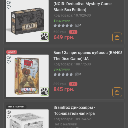
(NOIR: Deductive Mystery Game -
Black Box Edition)
Код товара: 107029-30
В наличии
0
690 грн.
-6%
649 грн.
10
Бэнг! За пригоршню кубиков (BANG!
Акция
The Dice Game) UA
Код товара: 108772-30
В наличии
0
899 грн.
-6%
845 грн.
10
BrainBox Динозавры -
Нет в наличии
Познавательная игра
Код товара: 109154-52
Нет в наличии