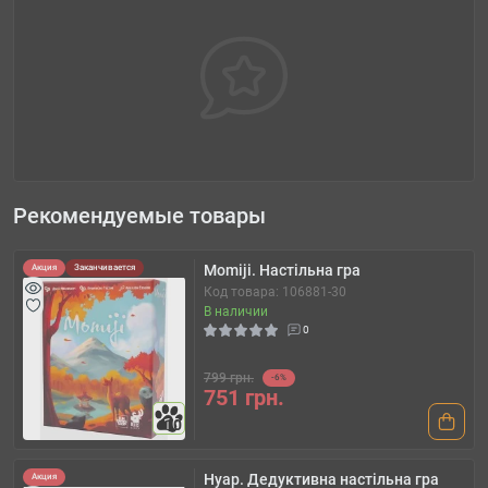
Рекомендуемые товары
Momiji. Настільна гра
Акция
Заканчивается
Код товара: 106881-30
В наличии
0
799 грн.
-6%
751 грн.
10
Нуар. Дедуктивна настільна гра
Акция