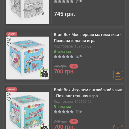
0
745 грн.
BrainBox Моя первая математика -
Акция
Познавательная игра
Код товара: 109156-52
В наличии
0
745 грн.
-6%
700 грн.
10
BrainBox Изучаем английский язык
Акция
- Познавательная игра
Код товара: 109157-52
В наличии
0
745 грн.
-6%
700 грн.