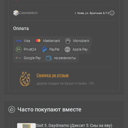
Самовивоз
г. Киев, ул. Братская, 6/13
Оплата
Visa
Mastercard
Monobank
Privat24
PayPal
Apple Pay
Google Pay
на реквизиты
Скидка за отзыв
дарим скидки за ваши отзывы - 5%
Часто покупают вместе
Dixit 5. Daydreams (Диксит 5: Сны на яву)