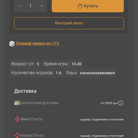
Купить
Быстрый заказ
Отримай знижку до 17%
Возраст от:
Время игры:
5
15-30
Количество игроков:
Язык:
1-4
языконезависимая
Доставка
Бесплатная доставка
от 3500 грн
Meest Почта
курьер, отделение и почтомат
Новая Почта
курьер, отделение и почтомат