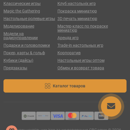
Классические игры
Клуб настольніх игр
Magic the Gathering
Покраска миниатюр
Настольные ролевые игры
3D печать миниатюр
Моделирование
Мастер-класс по покраске
миниатюр
Модели на
радиоуправлении
Аренда игр
Подарки и головоломки
Trade-in настольных игр
Покер, карты & гольф
Корпоратив
Кубики (дайсы)
Настольные игры оптом
Предзаказы
Обмен и возврат товара
Каталог товаров
Магазин настільних ігор та моделювання CBGames © 2026