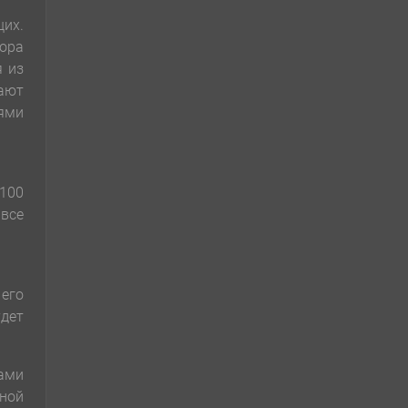
их.
тора
я из
чают
иями
 100
 все
его
дет
тами
ной