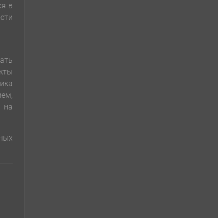
ся в
сти
ать
акты
ика
ем,
 на
ных