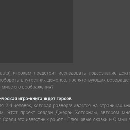
uts) игрокам предстоит исследовать подсознание докто
 побороть внутренних демонов, препятствующих возвращ
в мире его воображения?
ческая игра-книга ждет героев
я 2-4 человек, которая разворачивается на страницах кн
м. Этот проект создан Джерри Хоторном, автором мно
r. Среди его известных работ - Плюшевые сказки и О мыш