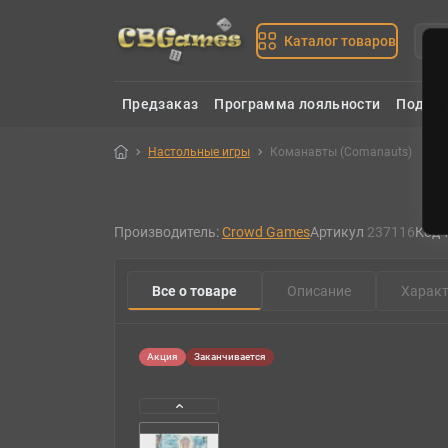
Каталог товаров
Предзаказ
Программа лояльности
Подаро
Настольные игры
Команавты (Comanauts)
Н
Производитель:
Crowd Games
Артикул
237116
Код 
Все о товаре
Описание
Характ
Акция
Заканчивается