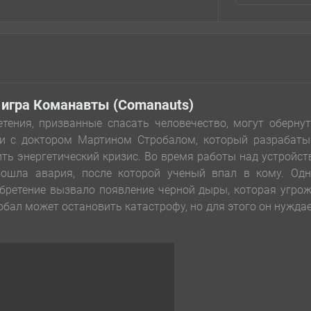
 игра Команавты (Comanauts)
тения, призванные спасать человечество, могут оберну
 и с доктором Мартином Стробалом, который разрабаты
ть энергетический кризис. Во время работы над устройс
ошла авария, после которой ученый впал в кому. Одн
обретение вызвало появление черной дыры, которая угро
обал может остановить катастрофу, но для этого он нужда