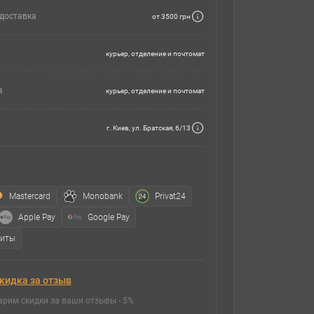
доставка
от 3500 грн
курьер, отделение и почтомат
а
курьер, отделение и почтомат
г. Киев, ул. Братская, 6/13
Mastercard
Monobank
Privat24
Apple Pay
Google Pay
зиты
кидка за отзыв
арим скидки за ваши отзывы - 5%