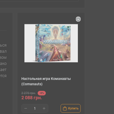
ться
вал
твом
ако
жает
ется
Настольная игра Команавты
(Comanauts)
2 270 грн.
-8%
2 088 грн.
Купить