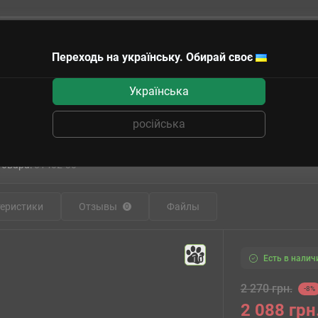
Переходь на українську. Обирай своє
чные сертификаты
Українська
російська
астольная игра Команавты (Comanaut
товара:
81402-30
еристики
Отзывы
Файлы
0
Есть в налич
10
2 270 грн.
-8%
2 088 грн