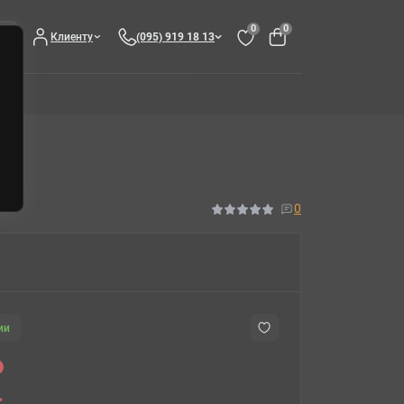
0
0
Клиенту
(095) 919 18 13
s)
0
ии
.