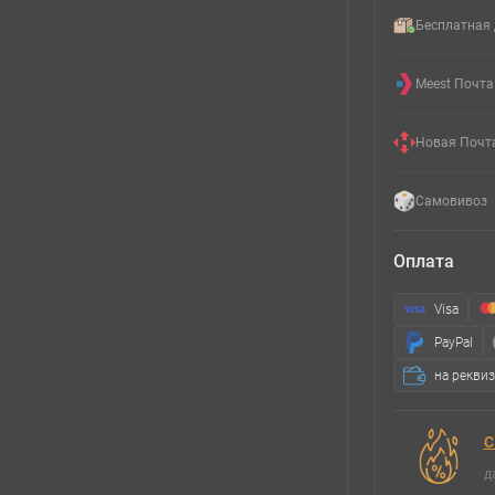
Бесплатная 
Meest Почта
Новая Почт
Самовивоз
Оплата
Visa
PayPal
на рекви
С
д