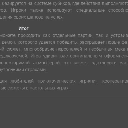
 базируется на системе кубиков, где действия выполняют
тов. Игроки также используют специальные способно
шения своих шансов на успех.
Итог
можете проходить как отдельные партии, так и устраив
демон, которого удается победить, раскрывает новые ф
ый сюжет, многообразие персонажей и необычная механ
редсказуемой. Игра удивит вас оригинальным оформлени
еповторимой атмосферой, что может вдохновить вас
нутренними страхами.
я любителей приключенческих игр-книг, кооператив
тные сюжеты в настольных играх.