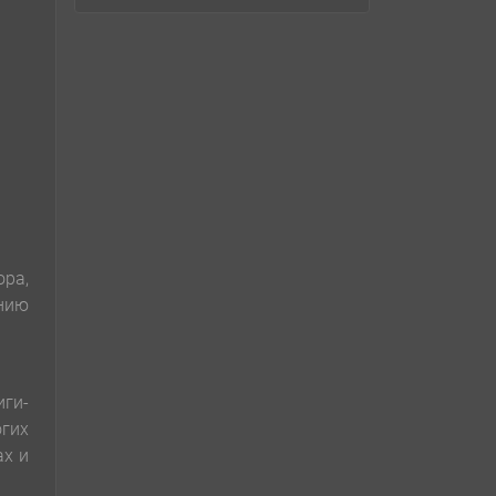
ра,
ению
иги-
гих
ах и