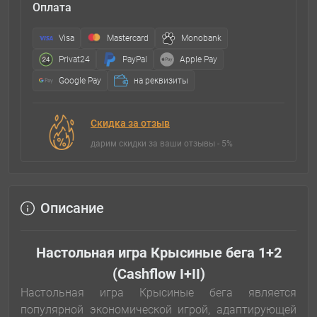
Оплата
Visa
Mastercard
Monobank
Privat24
PayPal
Apple Pay
Google Pay
на реквизиты
Скидка за отзыв
дарим скидки за ваши отзывы - 5%
Описание
Настольная игра Крысиные бега 1+2
(Cashflow I+II)
Настольная игра Крысиные бега является
популярной экономической игрой, адаптирующей