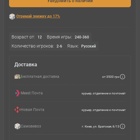
Уведомить о наличии
Отримай знижку до 17%
Возраст от:
Время игры:
12
240-360
Количество игроков:
Язык:
2-6
Русский
Доставка
Бесплатная доставка
от 3500 грн
Meest Почта
курьер, отделение и почтомат
Новая Почта
курьер, отделение и почтомат
Самовивоз
г. Киев, ул. Братская, 6/13