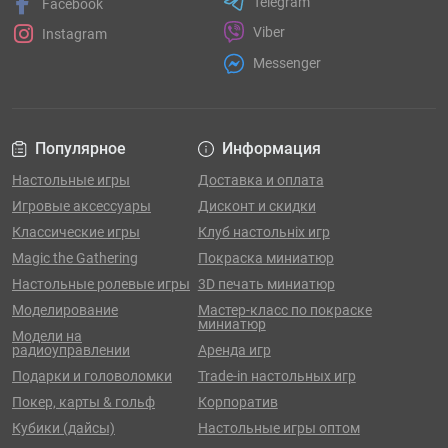
Telegram
Facebook
Viber
Instagram
Messenger
Популярное
Информация
Настольные игры
Доставка и оплата
Игровые аксессуары
Дисконт и скидки
Классические игры
Клуб настольніх игр
Magic the Gathering
Покраска миниатюр
Настольные ролевые игры
3D печать миниатюр
Моделирование
Мастер-класс по покраске
миниатюр
Модели на
радиоуправлении
Аренда игр
Подарки и головоломки
Trade-in настольных игр
Покер, карты & гольф
Корпоратив
Кубики (дайсы)
Настольные игры оптом