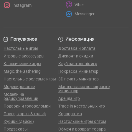
Viber
Instagram
Messenger
Популярное
Информация
Настольные игры
Доставка и оплата
Игровые аксессуары
Дисконт и скидки
Классические игры
Клуб настольніх игр
Magic the Gathering
Покраска миниатюр
Настольные ролевые игры
3D печать миниатюр
Моделирование
Мастер-класс по покраске
миниатюр
Модели на
радиоуправлении
Аренда игр
Подарки и головоломки
Trade-in настольных игр
Покер, карты & гольф
Корпоратив
Кубики (дайсы)
Настольные игры оптом
Предзаказы
Обмен и возврат товара