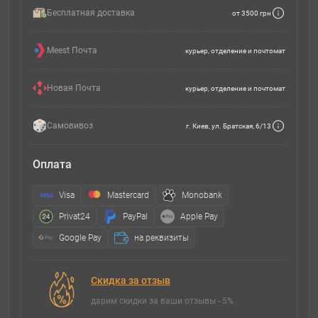
Бесплатная доставка
от 3500 грн
Meest Почта
курьер, отделение и почтомат
Новая Почта
курьер, отделение и почтомат
Самовивоз
г. Киев, ул. Братская, 6/13
Оплата
Visa
Mastercard
Monobank
Privat24
PayPal
Apple Pay
Google Pay
на реквизиты
Скидка за отзыв
дарим скидки за ваши отзывы - 5%