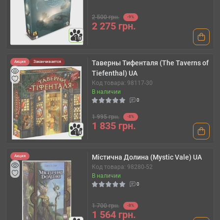
2 500 грн.
-9%
2 275 грн.
10
Таверны Тифенталя (The Taverns of
Акция
Заканчивается
Tiefenthal) UA
Код товара: 98117-30
В наличии
0
1 995 грн.
-8%
1 835 грн.
10
Містична Долина (Mystic Vale) UA
Акция
Код товара: 98280-52
В наличии
0
1 700 грн.
-8%
1 564 грн.