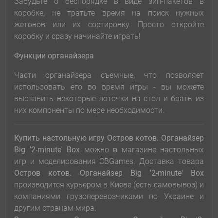
Забудьте о беспорядке в виде зип-пакетов в
коробке, не тратьте время на поиск нужных
жетонов или их сортировку. Просто откройте
коробку и сразу начинайте играть!
Функции органайзера
Части органайзера съемные, что позволяет
использовать его во время игры - вы можете
выставить некоторые лоточки на стол и брать из
них компоненты по мере необходимости.
Купить настольную игру Остров котов. Органайзер
Big '2-minute' Box
можно
в
магазине настольных
игр и моделирования CBGames. Доставка товара
Остров котов. Органайзер Big '2-minute' Box
производится курьером в Киеве (есть самовывоз) и
компаниями грузоперевозчиками по Украине и
другим странам мира.