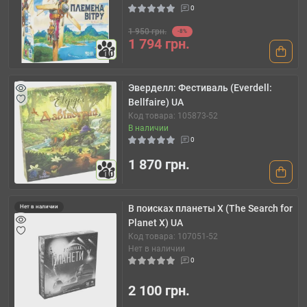
0
1 950 грн.
-8%
1 794 грн.
10
Эверделл: Фестиваль (Everdell:
Bellfaire) UA
Код товара: 105873-52
В наличии
0
1 870 грн.
10
В поисках планеты Х (The Search for
Нет в наличии
Planet X) UA
Код товара: 107051-52
Нет в наличии
0
2 100 грн.