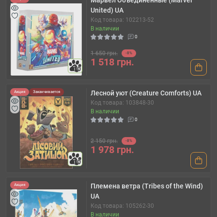
Марвел Объединенные (Marvel
United) UA
Код товара: 102213-52
В наличии
0
1 650 грн.
-8%
1 518 грн.
10
Лесной уют (Creature Comforts) UA
Акция
Заканчивается
Код товара: 103848-30
В наличии
0
2 150 грн.
-8%
1 978 грн.
10
Племена ветра (Tribes of the Wind)
Акция
UA
Код товара: 105262-30
В наличии