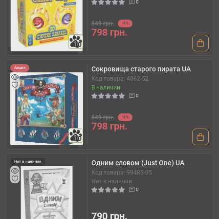
0
849 грн.
-6%
798 грн.
10
Сокровища старого пирата UA
Акция
Код товара: 4062-52
В наличии
0
849 грн.
-6%
798 грн.
10
Одним словом (Just One) UA
Нет в наличии
Код товара: 99485-05
Нет в наличии
0
790 грн.