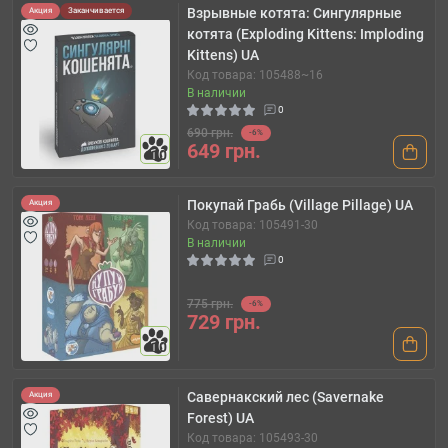
Взрывные котята: Сингулярные
Акция
Заканчивается
котята (Exploding Kittens: Imploding
Kittens) UA
Код товара: 105488~16
В наличии
0
690 грн.
-6%
649 грн.
10
Покупай Грабь (Village Pillage) UA
Акция
Код товара: 105491-30
В наличии
0
775 грн.
-6%
729 грн.
10
Савернакский лес (Savernake
Акция
Forest) UA
Код товара: 105493-30