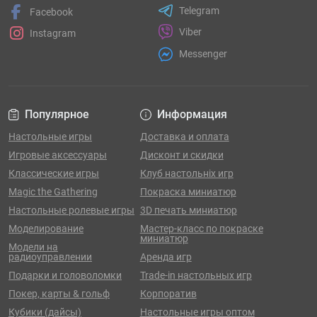
Telegram
Facebook
Viber
Instagram
Messenger
Популярное
Информация
Настольные игры
Доставка и оплата
Игровые аксессуары
Дисконт и скидки
Классические игры
Клуб настольніх игр
Magic the Gathering
Покраска миниатюр
Настольные ролевые игры
3D печать миниатюр
Моделирование
Мастер-класс по покраске
миниатюр
Модели на
радиоуправлении
Аренда игр
Подарки и головоломки
Trade-in настольных игр
Покер, карты & гольф
Корпоратив
Кубики (дайсы)
Настольные игры оптом