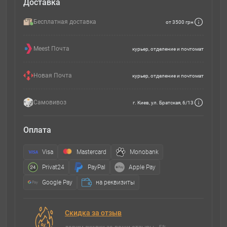
Доставка
Бесплатная доставка
от 3500 грн
Meest Почта
курьер, отделение и почтомат
Новая Почта
курьер, отделение и почтомат
Самовивоз
г. Киев, ул. Братская, 6/13
Оплата
Visa
Mastercard
Monobank
Privat24
PayPal
Apple Pay
Google Pay
на реквизиты
Скидка за отзыв