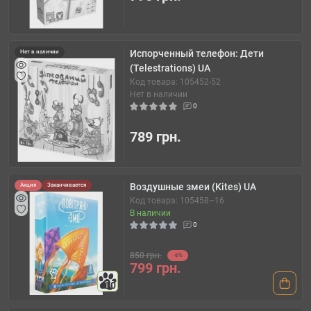
Испорченный телефон: Дети
Нет в наличии
(Telestrations) UA
Код товара: 105452-52
Нет в наличии
0
789 грн.
Воздушные змеи (Kites) UA
Акция
Заканчивается
Код товара: 105458~16
В наличии
0
850 грн.
-6%
799 грн.
10