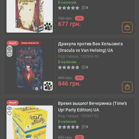
В наличии
0
720 грн.
-6%
677 грн.
10
Дракула против Ван Хельсинга
Акция
Заканчивается
(Dracula vs Van Helsing) UA
Код товара: 105506-30
В наличии
0
900 грн.
-6%
846 грн.
10
Время вышло! Вечеринка (Time's
Акция
Up! Party Edition) UA
Код товара: 105507-52
В наличии
0
850 грн.
-6%