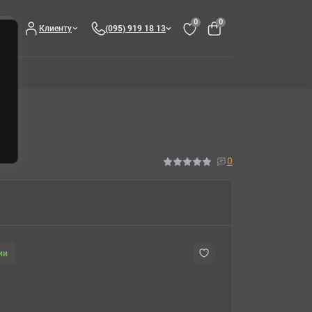
0
0
Клиенту
(095) 919 18 13
ия
0
ии