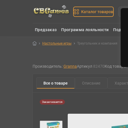
Каталог товаров
Предзаказ
Программа лояльности
Подаро
Настольные игры
Треугольник и компания
Н
Производитель:
Granna
Артикул
82470
Код товара:
Все о товаре
Описание
Характ
Заканчивается