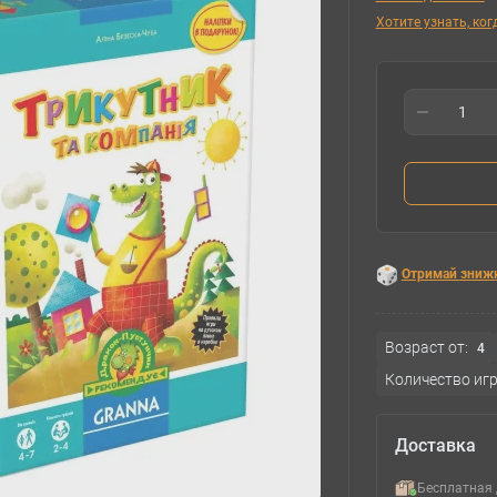
Хотите узнать, ко
Отримай зниж
Возраст от:
4
Количество игр
Доставка
Бесплатная 