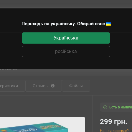
Переходь на українську. Обирай своє
чные сертификаты
Українська
російська
астольная игра Треугольник и компан
73023-05
еристики
Отзывы
Файлы
0
Есть в налич
299 грн.
Нашли дешевле?