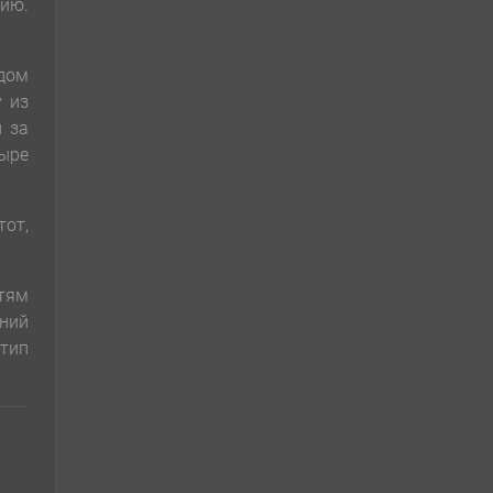
цию.
дом
у из
и за
тыре
тот,
тям
аний
 тип