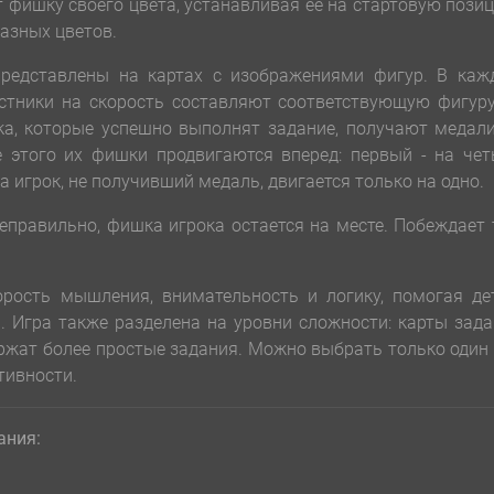
 фишку своего цвета, устанавливая ее на стартовую пози
азных цветов.
представлены на картах с изображениями фигур. В каж
астники на скорость составляют соответствующую фигур
ка, которые успешно выполнят задание, получают медал
ле этого их фишки продвигаются вперед: первый - на че
а, а игрок, не получивший медаль, двигается только на одно.
еправильно, фишка игрока остается на месте. Побеждает 
орость мышления, внимательность и логику, помогая де
. Игра также разделена на уровни сложности: карты зад
ержат более простые задания. Можно выбрать только один
тивности.
ания: