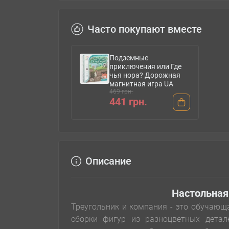
Часто покупают вместе
Подземные
приключения или Где
чья нора? Дорожная
магнитная игра UA
469 грн.
441 грн.
Описание
Настольная
Треугольник и компания - это обучающа
сборки фигур из разноцветных детал