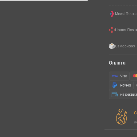
Meest Почта
Новая Почт
Самовивоз
Оплата
Visa
PayPal
на рекви
С
д