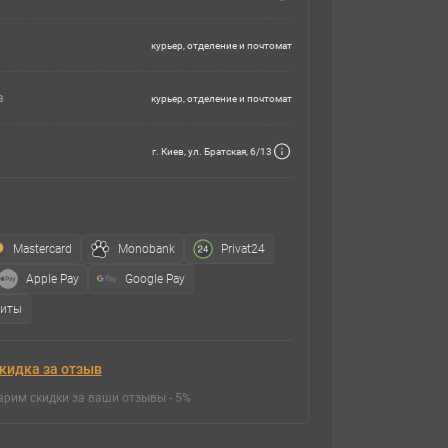
курьер, отделение и почтомат
а
курьер, отделение и почтомат
г. Киев, ул. Братская, 6/13
Mastercard
Monobank
Privat24
Apple Pay
Google Pay
зиты
кидка за отзыв
арим скидки за ваши отзывы - 5%