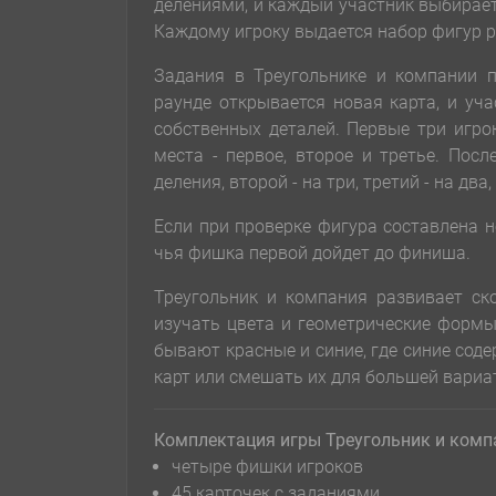
делениями, и каждый участник выбирает
Каждому игроку выдается набор фигур р
Задания в Треугольнике и компании 
раунде открывается новая карта, и уч
собственных деталей. Первые три игро
места - первое, второе и третье. Пос
деления, второй - на три, третий - на дв
Если при проверке фигура составлена н
чья фишка первой дойдет до финиша.
Треугольник и компания развивает ск
изучать цвета и геометрические формы
бывают красные и синие, где синие сод
карт или смешать их для большей вариа
Комплектация игры Треугольник и комп
четыре фишки игроков
45 карточек с заданиями