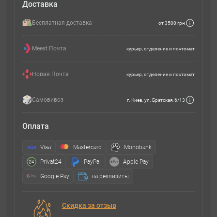
Доставка
Бесплатная доставка
от 3500 грн
Meest Почта
курьер, отделение и почтомат
Новая Почта
курьер, отделение и почтомат
Самовивоз
г. Киев, ул. Братская, 6/13
Оплата
Visa
Mastercard
Monobank
Privat24
PayPal
Apple Pay
Google Pay
на реквизиты
Скидка за отзыв