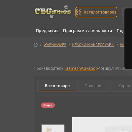
Каталог товаров
Предзаказ
Программа лояльности
Подаро
WARHAMMER
КРАСКИ И АКСЕССУАРЫ
Инстру
Производитель:
Games Workshop
Артикул
9923999
Все о товаре
Описание
Характ
Акция