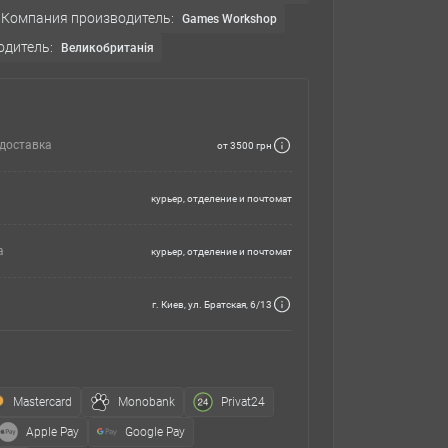
Компания производитель:
Games Workshop
одитель:
Великобританія
доставка
от 3500 грн
курьер, отделение и почтомат
а
курьер, отделение и почтомат
г. Киев, ул. Братская, 6/13
Mastercard
Monobank
Privat24
Apple Pay
Google Pay