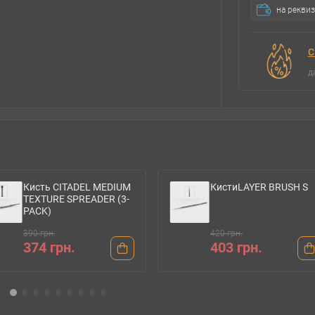
на рекви
С
д
КистиLAYER BRUSH S
Кисть CITADEL MEDIU
SHADE BRUSH
420 грн.
470 грн.
403 грн.
451 грн.