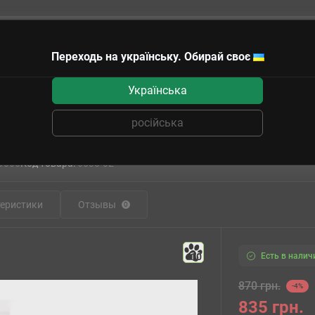
Переходь на українську. Обирай своє
чные сертификаты
Українська
менты для покраса Citadel
Напильник CITADEL FILE SET
російська
Напильник CITADEL FILE SET
9066
Код товара:
6538-02
еристики
Отзывы
0
Есть в налич
10
870 грн.
-4%
835 грн.