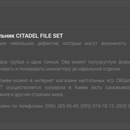
ьник CITADEL FILE SET
ния небольших дефектов, которые могут возникнуть 
одна грубая и одна тонкая. Обе имеют полукруглую фор
иливать и полировать миниатюру до идеальной отделки.
 Киеве можно в интернет магазине настольных игр CBGa
ET осуществляется курьером в Киеве (есть самовывоз
аине и другим странам мира.
но по телефонам: (096) 285-56-40; (095) 919-18-13; (063) 