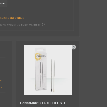
зиты
кидка за отзыв
арим скидки за ваши отзывы - 5%
M
Кисть CITADEL LARGE
Ручка-де
SHADE BRUSH
PAINTING
(MK2)
660 грн.
500 грн.
634 грн.
480 гр
Напильник CITADEL FILE SET