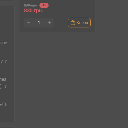
870 грн.
-4%
835 грн.
Купить
при
му и
mes.
) и
648-