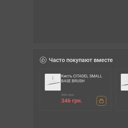
Часто покупают вместе
CITADEL SMALL
Кисть CITADEL MEDIUM
RUSH
TEXTURE SPREADER (3-
PACK)
390 грн.
рн.
374 грн.