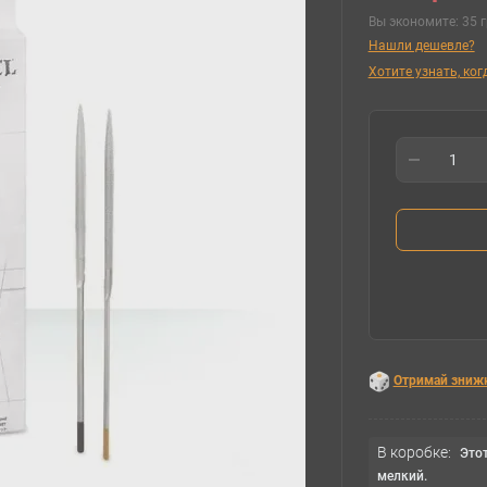
Вы экономите:
35 г
Нашли дешевле?
Хотите узнать, ко
Отримай зниж
В коробке:
Этот
мелкий.