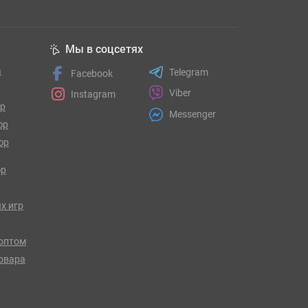
Мы в соцсетях
а
Telegram
Facebook
Viber
Instagram
гр
Messenger
юр
юр
юр
х игр
оптом
товара