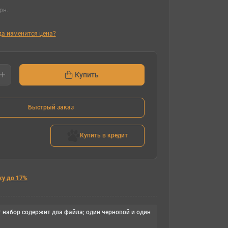
рн.
гда изменится цена?
Купить
Быстрый заказ
Купить в кредит
ку до 17%
 набор содержит два файла; один черновой и один