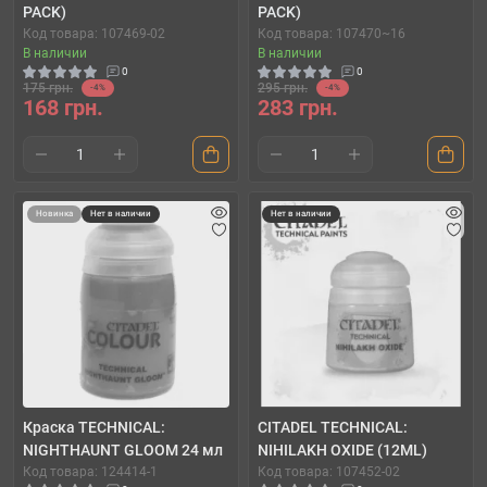
PACK)
PACK)
Код товара: 107469-02
Код товара: 107470~16
В наличии
В наличии
0
0
175 грн.
295 грн.
-4%
-4%
168 грн.
283 грн.
Новинка
Нет в наличии
Нет в наличии
Краска TECHNICAL:
CITADEL TECHNICAL:
NIGHTHAUNT GLOOM 24 мл
NIHILAKH OXIDE (12ML)
Код товара: 124414-1
Код товара: 107452-02