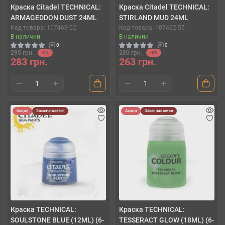
Краска Citadel TECHNICAL:
Краска Citadel TECHNICAL:
ARMAGEDDON DUST 24ML
STIRLAND MUD 24ML
Код товара: 107463-02
Код товара: 107462-55
В наличии
В наличии
0
0
295 грн.
280 грн.
-4%
-6%
283 грн.
263 грн.
Акция
Заканчивается
Акция
Заканчивается
Краска TECHNICAL:
Краска TECHNICAL:
SOULSTONE BLUE (12ML) (6-
TESSERACT GLOW (18ML) (6-