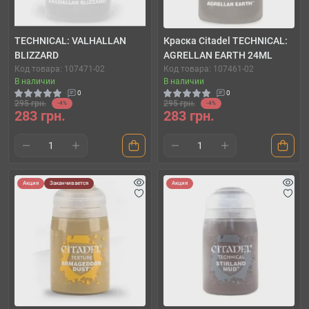
TECHNICAL: VALHALLAN
Краска Citadel TECHNICAL:
BLIZZARD
AGRELLAN EARTH 24ML
Код товара: 107471-02
Код товара: 107461-02
В наличии
В наличии
0
0
295 грн.
295 грн.
-4%
-4%
283 грн.
283 грн.
Акция
Заканчивается
Акция