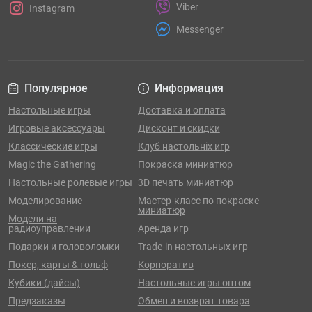
Viber
Instagram
Messenger
Популярное
Информация
Настольные игры
Доставка и оплата
Игровые аксессуары
Дисконт и скидки
Классические игры
Клуб настольніх игр
Magic the Gathering
Покраска миниатюр
Настольные ролевые игры
3D печать миниатюр
Моделирование
Мастер-класс по покраске
миниатюр
Модели на
радиоуправлении
Аренда игр
Подарки и головоломки
Trade-in настольных игр
Покер, карты & гольф
Корпоратив
Кубики (дайсы)
Настольные игры оптом
Предзаказы
Обмен и возврат товара