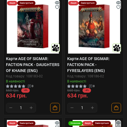
Акція
Закінчується
Акція
Закінчується
10
10
Карти AGE OF SIGMAR:
Карти AGE OF SIGMAR:
FACTION PACK - DAUGHTERS
FACTION PACK -
OF KHAINE (ENG)
FYRESLAYERS (ENG)
Код товару: 108183-02
Код товару: 108186-02
В наявності
В наявності
0
0
660 грн.
660 грн.
-4%
-4%
634 грн.
634 грн.
Акція
Закінчується
Новинка
Акція
Закінчується