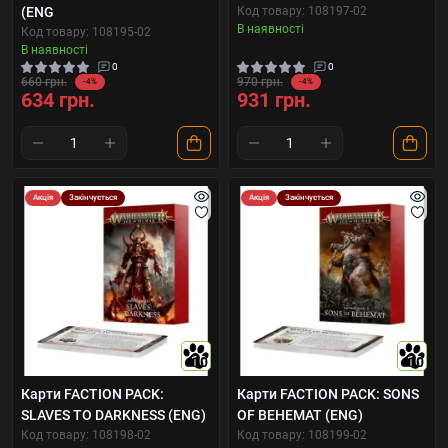
(ENG
Код товару: 108197-02
В наявності
Код товару: 108195-02
В наявності
0
0
660 грн.
970 грн.
-4%
-4%
634 грн.
931 грн.
Акція
Закінчується
Акція
Закінчується
10
10
Карти FACTION PACK:
Карти FACTION PACK: SONS
SLAVES TO DARKNESS (ENG)
OF BEHEMAT (ENG)
Код товару: 108198-02
Код товару: 108199-02