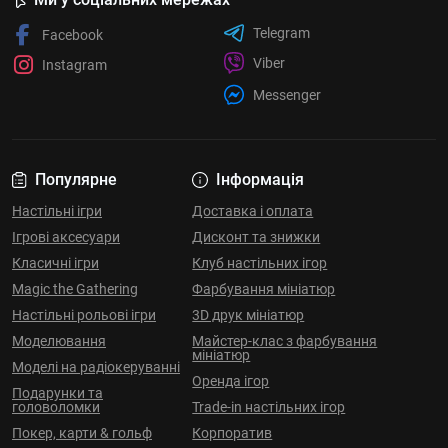
Telegram
Facebook
Viber
Instagram
Messenger
Популярне
Інформація
Настільні ігри
Доставка і оплата
Ігрові аксесуари
Дисконт та знижки
Класичні ігри
Клуб настільних ігор
Magic the Gathering
Фарбування мініатюр
Настільні рольові ігри
3D друк мініатюр
Моделювання
Майстер-клас з фарбування
мініатюр
Моделі на радіокеруванні
Оренда ігор
Подарунки та
головоломки
Trade-in настільних ігор
Покер, карти & гольф
Корпоратив