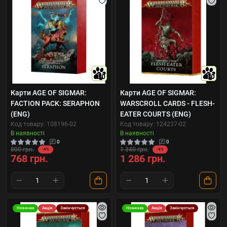
10
10
Карти AGE OF SIGMAR:
Карти AGE OF SIGMAR:
FACTION PACK: SERAPHON
WARSCROLL CARDS - FLESH-
(ENG)
EATER COURTS (ENG)
Код товару: 108196-02
Код товару: 124237-02
В наявності
В наявності
0
0
800 грн.
1 340 грн.
-4%
-4%
768 грн.
1 286 грн.
Новинка
Акція
Закінчується
Новинка
Акція
Закінчується