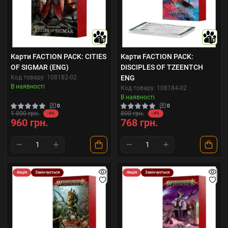
10
10
Карти FACTION PACK: CITIES
Карти FACTION PACK:
OF SIGMAR (ENG)
DISCIPLES OF TZEENTCH
Код товару: 108182-02
ENG
В наявності
Код товару: 108184-02
В наявності
0
0
1 000 грн.
800 грн.
-4%
-4%
960 грн.
768 грн.
Акція
Закінчується
Акція
Закінчується