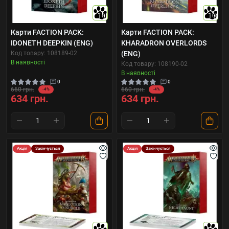
10
10
Карти FACTION PACK:
Карти FACTION PACK:
IDONETH DEEPKIN (ENG)
KHARADRON OVERLORDS
Код товару: 108189-02
(ENG)
В наявності
Код товару: 108190-02
В наявності
0
0
660 грн.
660 грн.
-4%
-4%
634 грн.
634 грн.
Акція
Закінчується
Акція
Закінчується