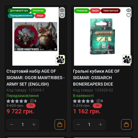
Доставка 0 грн
Новинка
Новинка
Акція
Закінчується
Передзамовлення
Акція
10
10
Стартовий набір AGE OF
Гральні кубики AGE OF
SIGMAR: OGOR MAWTRIBES -
SIGMAR: OSSIARCH
ARMY SET (ENGLISH)
BONEREAPERS DICE
Код товару: 125304-1
Код товару: 123420-02
Передзамовлення
В наявності
0
0
9 920 грн.
1 210 грн.
-2%
-4%
9 722 грн.
1 162 грн.