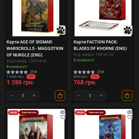
10
10
Карти AGE OF SIGMAR:
Карти FACTION PACK:
WARSCROLLS - MAGGOTKIN
BLADES OF KHORNE (ENG)
OF NURGLE (ENG)
Код товару: 108181-02
В наявності
Код товару: 125194-02
В наявності
0
0
1 340 грн.
800 грн.
-4%
-4%
1 286 грн.
768 грн.
Акція
Закінчується
Акція
Закінчується