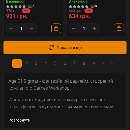
В наявності
В наявності
0
0
970 грн.
660 грн.
-4%
-4%
931 грн.
634 грн.
Показати ще
1
2
3
4
5
6
7
8
9
>
>|
Age Of Sigmar
- фентезійний варгейм, створений
компанією Games Workshop.
Warhammer виділяється похмурою і суворою
атмосферою, з культурою схожою на німецький
Ренесанс, схрещеною з толкіновським
Середзем'ям. Однією з ключових рис сеттинга є
Розгорнути
масштабні військові дії з використанням магії.