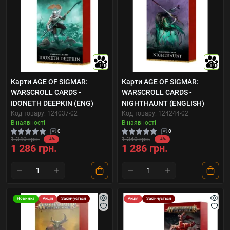
10
10
Карти AGE OF SIGMAR:
Карти AGE OF SIGMAR:
WARSCROLL CARDS -
WARSCROLL CARDS -
IDONETH DEEPKIN (ENG)
NIGHTHAUNT (ENGLISH)
Код товару: 124037-02
Код товару: 124244-02
В наявності
В наявності
0
0
1 340 грн.
1 340 грн.
-4%
-4%
1 286 грн.
1 286 грн.
Новинка
Акція
Закінчується
Акція
Закінчується