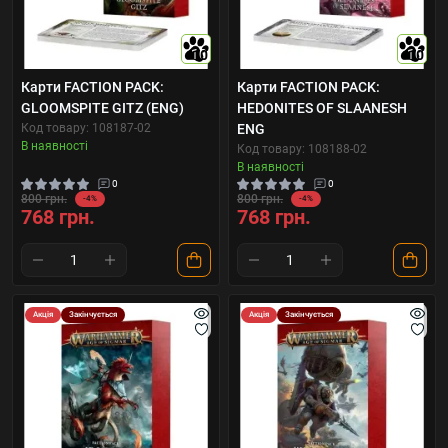
10
10
Карти FACTION PACK:
Карти FACTION PACK:
GLOOMSPITE GITZ (ENG)
HEDONITES OF SLAANESH
Код товару: 108187-02
ENG
В наявності
Код товару: 108188-02
В наявності
0
0
800 грн.
800 грн.
-4%
-4%
768 грн.
768 грн.
Акція
Закінчується
Акція
Закінчується