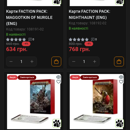
10
10
Карти FACTION PACK:
Карти FACTION PACK:
MAGGOTKIN OF NURGLE
NIGHTHAUNT (ENG)
(ENG)
Код товару: 108192-02
В наявності
Код товару: 108191-02
В наявності
0
0
660 грн.
800 грн.
-4%
-4%
634 грн.
768 грн.
Акція
Закінчується
Акція
Закінчується
10
10