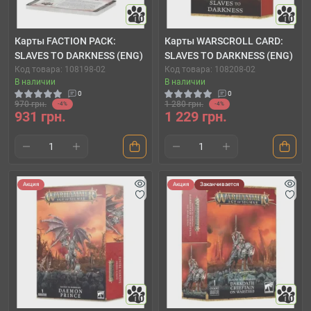
10
10
Карты FACTION PACK:
Карты WARSCROLL CARD:
SLAVES TO DARKNESS (ENG)
SLAVES TO DARKNESS (ENG)
Код товара: 108198-02
Код товара: 108208-02
В наличии
В наличии
0
0
970 грн.
1 280 грн.
-4%
-4%
931 грн.
1 229 грн.
Акция
Акция
Заканчивается
10
10