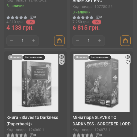
Код товара: 124872-02
ARMY SET ENG
В наличии
Код товара: 107780-55
В наличии
0
0
4 310 грн.
7 250 грн.
-4%
-6%
4 138 грн.
6 815 грн.
Новинка
Нет в наличии
Новинка
Нет в наличии
Книга «Slaves to Darkness
Мініатюра SLAVES TO
(Paperback)»
DARKNESS - SORCERER LORD
Код товара: 124060-1
Код товара: 124873-1
0
0