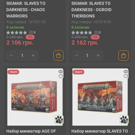
SIGMAR: SLAVES TO
SIGMAR: SLAVES TO
DARKNESS - CHAOS
DARKNESS - OGROID
WARRIORS
THERIDONS
Код товара: 107921-55
Код товара: 107918-55
В наличии
В наличии
0
0
2 240 грн.
2 300 грн.
-6%
-6%
2 106 грн.
2 162 грн.
Акция
Акция
10
10
Набор миниатюр AGE OF
Набор миниатюр SLAVES TO