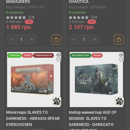
MARAUDERS
CHAOTICA
Код товара: 107931-55
Код товара: 107934-55
В наличии
В наличии
0
0
2 000 грн.
2 242 грн.
-6%
-6%
1 880 грн.
2 107 грн.
Новинка
Акция
Заканчивается
Доставка 0 грн
Акция
10
10
Мініатюра SLAVES TO
Набор миниатюр AGE OF
DARKNESS - ABRAXIA SPEAR
SIGMAR: SLAVES TO
EVERCHOSEN
DARKNESS - DARKOATH