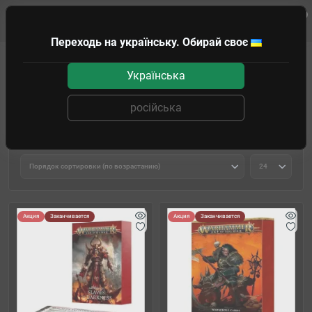
0
Клиенту
Переходь на українську. Обирай своє
WARHAMMER
AGE OF SIGMAR
Alliance of Chaos
Slaves to Dark
Українська
Slaves to Darkness
російська
Фильтр товаров
Акция
Заканчивается
Акция
Заканчивается