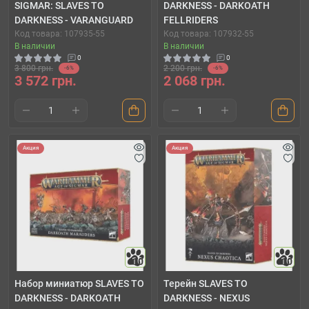
SIGMAR: SLAVES TO
DARKNESS - DARKOATH
DARKNESS - VARANGUARD
FELLRIDERS
Код товара: 107935-55
Код товара: 107932-55
В наличии
В наличии
0
0
3 800 грн.
2 200 грн.
-6%
-6%
3 572 грн.
2 068 грн.
Акция
Акция
10
10
Набор миниатюр SLAVES TO
Терейн SLAVES TO
DARKNESS - DARKOATH
DARKNESS - NEXUS