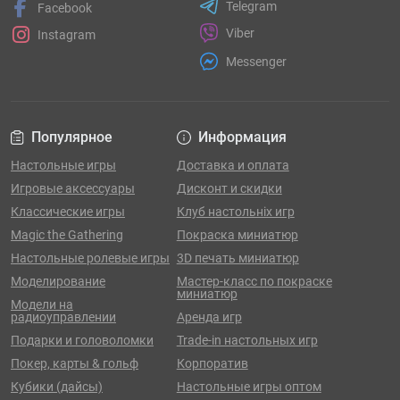
Telegram
Facebook
Viber
Instagram
Messenger
Популярное
Информация
Настольные игры
Доставка и оплата
Игровые аксессуары
Дисконт и скидки
Классические игры
Клуб настольніх игр
Magic the Gathering
Покраска миниатюр
Настольные ролевые игры
3D печать миниатюр
Моделирование
Мастер-класс по покраске
миниатюр
Модели на
радиоуправлении
Аренда игр
Подарки и головоломки
Trade-in настольных игр
Покер, карты & гольф
Корпоратив
Кубики (дайсы)
Настольные игры оптом