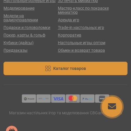
Настольные ролевые игры
3D печать миниатюр
Моделирование
Мастер-класс по покраске
миниатюр
Модели на
радиоуправлении
Аренда игр
Подарки и головоломки
Trade-in настольных игр
Покер, карты & гольф
Корпоратив
Кубики (дайсы)
Настольные игры оптом
Предзаказы
Обмен и возврат товара
Каталог товаров
Магазин настільних ігор та моделювання CBGames © 2026