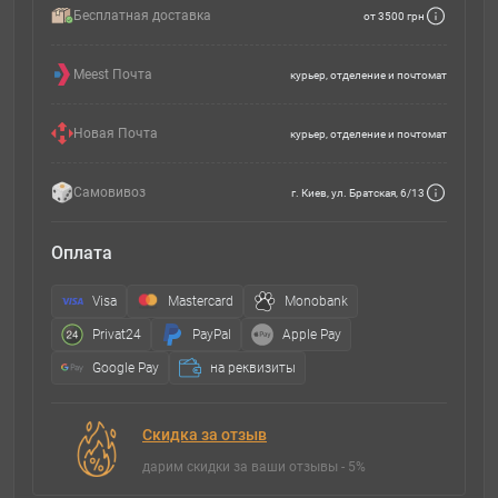
Бесплатная доставка
от 3500 грн
Meest Почта
курьер, отделение и почтомат
Новая Почта
курьер, отделение и почтомат
Самовивоз
г. Киев, ул. Братская, 6/13
Оплата
Visa
Mastercard
Monobank
Privat24
PayPal
Apple Pay
Google Pay
на реквизиты
Скидка за отзыв
дарим скидки за ваши отзывы - 5%