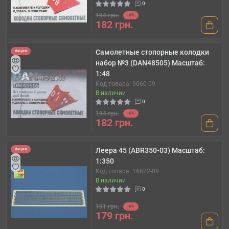
0
194 грн.
-6%
182 грн.
Самолетные стопорные колодки
Акция
набор №3 (DAN48505) Масштаб:
1:48
Код товара: 9060-09
В наличии
0
194 грн.
-6%
182 грн.
Леера 45 (ABR350-03) Масштаб:
Акция
1:350
Код товара: 16822-09
В наличии
0
191 грн.
-6%
179 грн.