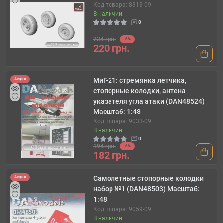
Код товара: 8313-09
В наличии
0
234 грн.
-6%
220 грн.
МиГ-21: стремянка летчика,
Акция
стопорные колодки, антена
указателя угла атаки (DAN48524)
Масштаб: 1:48
Код товара: 9033-09
В наличии
0
194 грн.
-6%
182 грн.
Самолетные стопорные колодки
Акция
набор №1 (DAN48503) Масштаб:
1:48
Код товара: 9059-09
В наличии