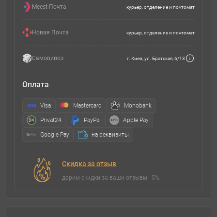
Meest Почта
курьер, отделение и почтомат
Новая Почта
курьер, отделение и почтомат
Самовивоз
г. Киев, ул. Братская, 6/13
Оплата
Visa
Mastercard
Monobank
Privat24
PayPal
Apple Pay
Google Pay
на реквизиты
Скидка за отзыв
дарим скидки за ваши отзывы - 5%