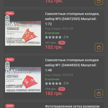
152 грн.
Самолетные стопорные колодки,
Акция
набор №3 (DAN72505) Масштаб:
1:72
Код товара: 9047-09
В наличии
0
161 грн.
-6%
152 грн.
Самолетные стопорные колодки
Акция
набор №1 (DAN48503) Масштаб:
1:48
Код товара: 9059-09
В наличии
0
194 грн.
-6%
182 грн.
Фототравленная сетка размером
Акция