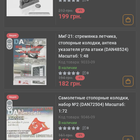
212 грн.
-6%
199 грн.
МиГ-21: стремянка летчика,
Акция
стопорные колодки, антена
указателя угла атаки (DAN48524)
Масштаб: 1:48
Код товара: 9033-09
В наличии
0
194 грн.
-6%
182 грн.
Самолетные стопорные колодки,
Акция
набор №2 (DAN72504) Масштаб:
1:72
Код товара: 9046-09
В наличии
0
161 грн.
-6%