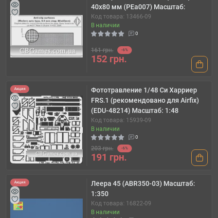
40х80 мм (PEa007) Масштаб:
Код товара: 13466-09
В наличии
0
161 грн.
-6%
152 грн.
Фототравление 1/48 Си Харриер
Акция
FRS.1 (рекомендовано для Airfix)
(EDU-48214) Масштаб: 1:48
Код товара: 15939-09
В наличии
0
203 грн.
-6%
191 грн.
Леера 45 (ABR350-03) Масштаб:
Акция
1:350
Код товара: 16822-09
В наличии