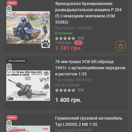
Французская бронированная
Акция
разведывательная машина P 204
(f) с немецким экипажем (ICM
35382)
Код товара: 76694-09
В наличии
0
1 852 грн.
-6%
10
1 741 грн.
76-мм пушка УСВ-БР, образца
Нет в наличии
1941г. с артиллерийским передком
и расчетом 1:35
Код товара: 86744-09
Нет в наличии
0
1 400 грн.
Германский грузовой автомобиль
Акция
Typ L3000S, 2 МВ 1:35
Код товара: 90019-09