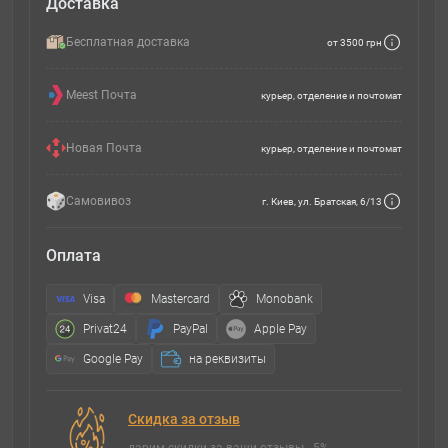
Доставка
Бесплатная доставка
от 3500 грн
Meest Почта
курьер, отделение и почтомат
Новая Почта
курьер, отделение и почтомат
Самовивоз
г. Киев, ул. Братская, 6/13
Оплата
Visa
Mastercard
Monobank
Privat24
PayPal
Apple Pay
Google Pay
на реквизиты
Скидка за отзыв