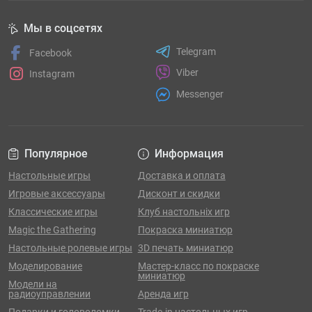
Мы в соцсетях
Telegram
Facebook
Viber
Instagram
Messenger
Популярное
Информация
Настольные игры
Доставка и оплата
Игровые аксессуары
Дисконт и скидки
Классические игры
Клуб настольніх игр
Magic the Gathering
Покраска миниатюр
Настольные ролевые игры
3D печать миниатюр
Моделирование
Мастер-класс по покраске
миниатюр
Модели на
радиоуправлении
Аренда игр
Подарки и головоломки
Trade-in настольных игр