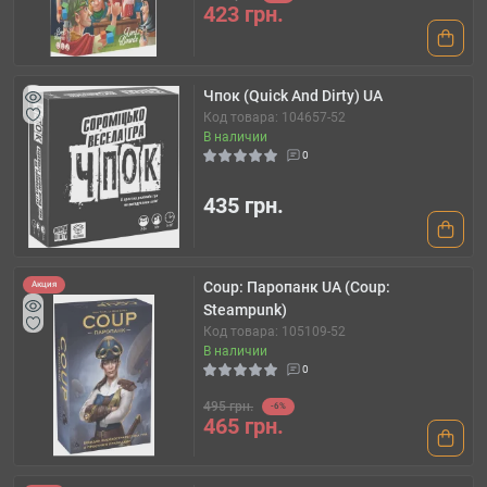
423 грн.
Чпок (Quick And Dirty) UA
Код товара: 104657-52
В наличии
0
435 грн.
Coup: Паропанк UA (Coup:
Акция
Steampunk)
Код товара: 105109-52
В наличии
0
495 грн.
-6%
465 грн.