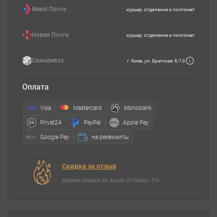
Meest Почта
курьер, отделение и почтомат
Новая Почта
курьер, отделение и почтомат
Самовивоз
г. Киев, ул. Братская, 6/13
Оплата
Visa
Mastercard
Monobank
Privat24
PayPal
Apple Pay
Google Pay
на реквизиты
Скидка за отзыв
дарим скидки за ваши отзывы - 5%