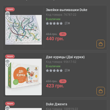
Змейки-выпивашки Duke
Акция
Код товара: 76787-22
В наличии
0
484 грн.
-9%
440 грн.
Две курицы (Дві курки)
Акция
Код товара: 95617-52
В наличии
0
450 грн.
-6%
423 грн.
Duke Дженга
Акция
Код товара: 100919-22