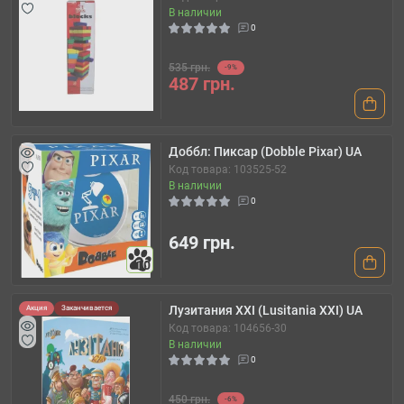
В наличии
0
535 грн.
-9%
487 грн.
Доббл: Пиксар (Dobble Pixar) UA
Код товара: 103525-52
В наличии
0
649 грн.
10
Лузитания XXI (Lusitania XXI) UA
Акция
Заканчивается
Код товара: 104656-30
В наличии
0
450 грн.
-6%