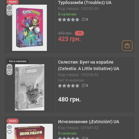
Турбозомби (Troublez) UA
Акция
Код товара: 105235-30
В наличии
0
450 грн.
-6%
423 грн.
Селестия: Бунт на корабле
Нет в наличии
(Celestia: A Little Initiative) UA
Код товара: 105258-52
Нет в наличии
0
480 грн.
Исчезновение (¡Extinción!) UA
Акция
Код товара: 107041-52
В наличии
0