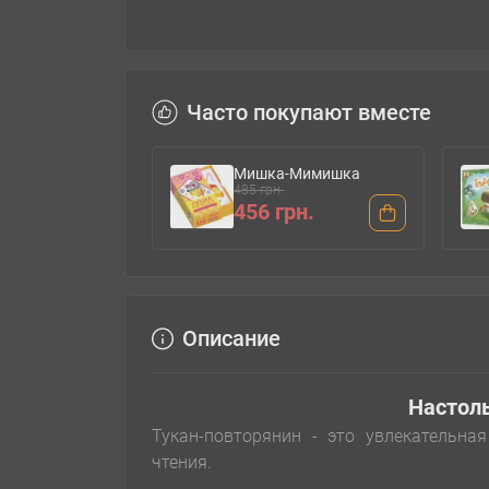
Часто покупают вместе
Мишка-Мимишка
485 грн.
456 грн.
Описание
Настоль
Тукан-повторянин - это увлекательн
чтения.