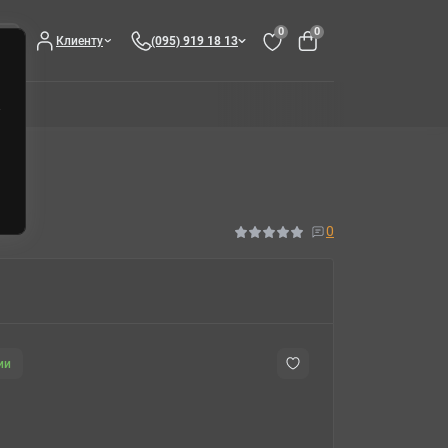
0
0
Клиенту
(095) 919 18 13
0
ии