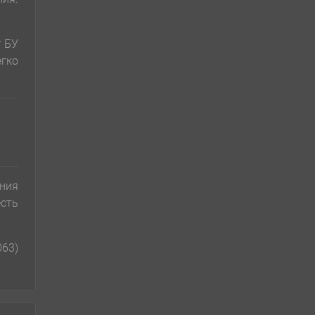
т БУ
егко
ания
сть
063)