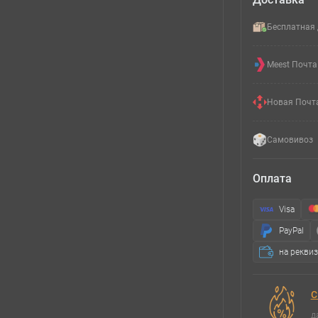
Бесплатная 
Meest Почта
Новая Почт
Самовивоз
Оплата
Visa
PayPal
на рекви
С
д