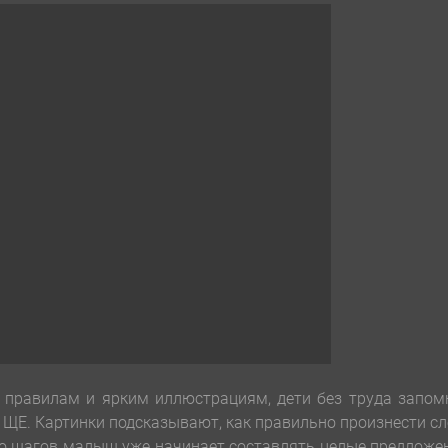
 правилам и ярким иллюстрациям, дети без труда запом
и ЩЕ. Картинки подсказывают, как правильно произнести с
ко шагов малыш уже начинает составлять целые предложе