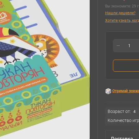
Вы экономите:
29 г
Нашли дешевле?
Хотите узнать, ко
Отримай зниж
Возраст от:
4
Количество игр
Доставка