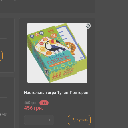
Настольная игра Тукан-Повторян
485 грн.
-6%
456 грн.
ами
Купить