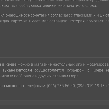
рывают для себя увлекательный мир печатного слова.
 включающие все сочетания согласных с гласными У и Е - о
аждая карточка имеет иллюстрацию, которая помогает л
н
в Киеве
можно в магазине настольных игр и моделиров
Тукан-Повторян
осуществляется курьером в Киеве (е
чиками по Украине и другим странам мира.
рян
можно
по телефонам: (096) 285-56-40; (095) 919-18-13; (