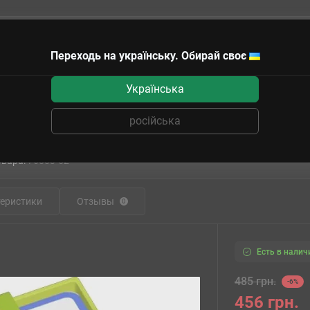
Переходь на українську. Обирай своє
чные сертификаты
Українська
російська
Настольная игра Тукан-Повторян
овара:
76883-52
еристики
Отзывы
0
Есть в налич
485 грн.
-6%
456 грн.