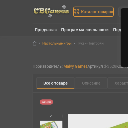
Каталог товаров
Предзаказ
Программа лояльности
Подаро
Настольные игры
Тукан-Повторян
Производитель:
Malvy Games
Артикул
d-3528
Код т
Все о товаре
Описание
Характ
Акция