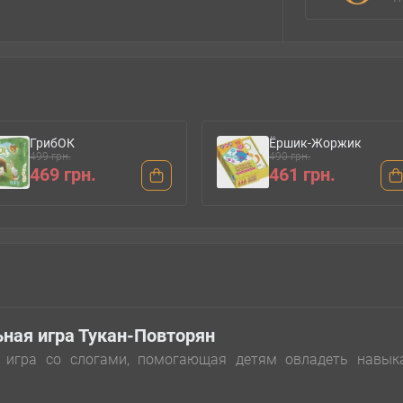
ГрибОК
Ёршик-Жоржик
499 грн.
490 грн.
469 грн.
461 грн.
ная игра Тукан-Повторян
ая игра со слогами, помогающая детям овладеть навык