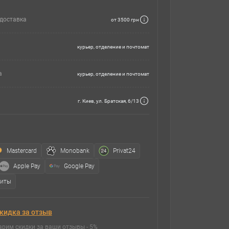
доставка
от 3500 грн
курьер, отделение и почтомат
а
курьер, отделение и почтомат
г. Киев, ул. Братская, 6/13
Mastercard
Monobank
Privat24
Apple Pay
Google Pay
зиты
кидка за отзыв
арим скидки за ваши отзывы - 5%