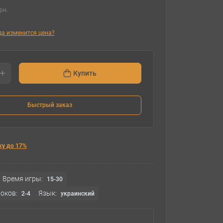
рн.
гда изменится цена?
Купить
Быстрый заказ
ку до 17%
Время игры:
15-30
оков:
Язык:
2-4
украинский