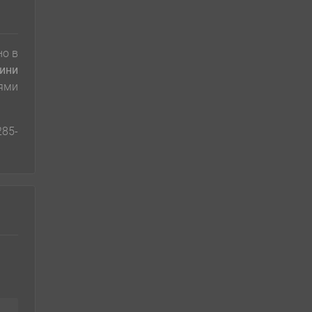
о в
ини
ями
285-