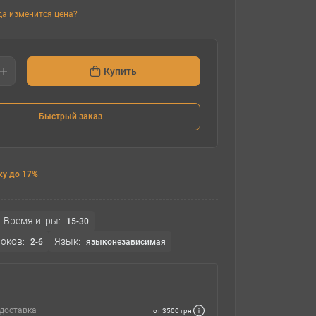
гда изменится цена?
Купить
Быстрый заказ
ку до 17%
Время игры:
15-30
оков:
Язык:
2-6
языконезависимая
доставка
от 3500 грн