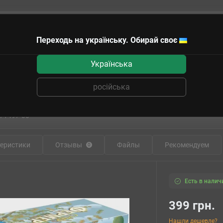
Переходь на українську. Обирай своє
чные сертификаты
Українська
r: Mini) UA
російська
я игра Суперфермер: мини (SuperFarmer
71497-30
еристики
Отзывы
Файлы
Рекомендуем
0
Есть в налич
399 грн.
Нашли дешевле?