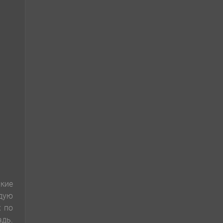
акие
дую
х по
адь.