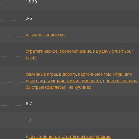
15-30
2-6
языконезависимая
cтратегические
,
экономические
,
на удачу (Push Your
Luck)
семейные игры
,
в дорогу
,
карточные игры
,
игры для
двоих
,
игры украинских издательств
,
простые правила
быстрые (филлеры)
,
на кубиках
5.7
1.1
для школьников
,
стратегические детские
,