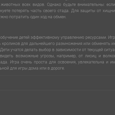
 животных всех видов. Однако будьте внимательны: есл
скуете потерять часть своего стада. Для защиты от хищн
ужно потратить один ход на обмен.
 обучение детей эффективному управлению ресурсами. Иг
ь кроликов для дальнейшего размножения или обменять и
 Дети учатся делать выбор в зависимости от текущей ситу
двидеть возможные угрозы, например, от лисиц и волко
да. Игра очень проста для освоения, увлекательна и и
ьной для игры дома или в дороге.