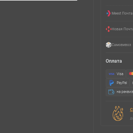
Meest Почта
Новая Почт
Самовивоз
Оплата
Visa
PayPal
на рекви
С
д