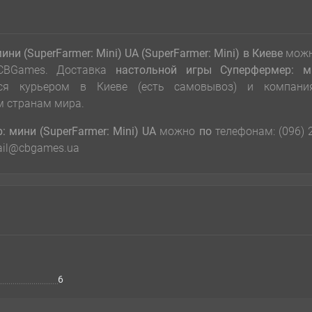
и (SuperFarmer: Mini) UA (SuperFarmer: Mini) в Киеве
можн
 CBGames. Доставка
настольной игры Суперфермер: м
тся курьером в Киеве (есть самовывоз) и компани
м странам мира.
 мини (SuperFarmer: Mini) UA
можно
по
телефонам: (096) 
 mail@cbgames.ua
6