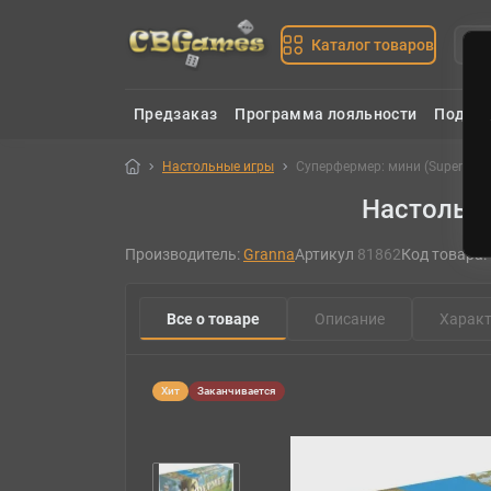
Каталог товаров
Предзаказ
Программа лояльности
Подаро
Настольные игры
Суперфермер: мини (SuperFarme
Настольна
Производитель:
Granna
Артикул
81862
Код товара:
Все о товаре
Описание
Характ
Хит
Заканчивается