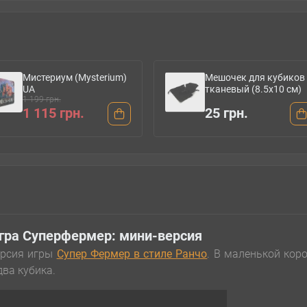
Мистериум (Mysterium)
Мешочек для кубиков
UA
тканевый (8.5х10 см)
1 199 грн.
1 115 грн.
25 грн.
гра Суперфермер: мини-версия
ерсия игры
Супер Фермер в стиле Ранчо
. В маленькой кор
ва кубика.