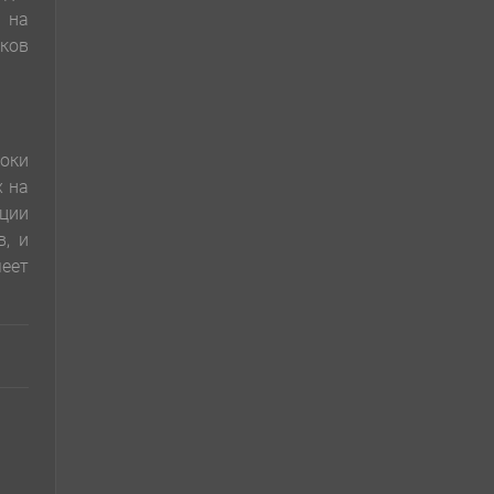
и на
иков
роки
х на
ации
в, и
меет