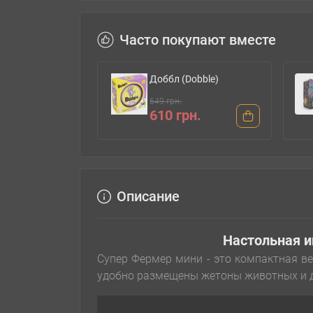
Часто покупают вместе
Доббл (Dobble)
649 грн.
610 грн.
Описание
Настольная и
Супер Фермер мини - это компактная в
удобно размещены жетоны животных и д