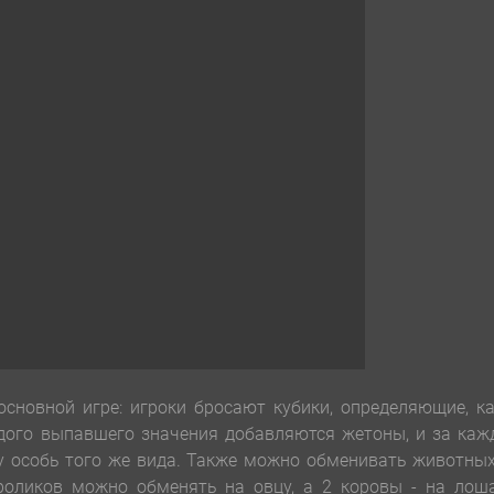
основной игре: игроки бросают кубики, определяющие, к
дого выпавшего значения добавляются жетоны, и за каж
у особь того же вида. Также можно обменивать животны
кроликов можно обменять на овцу, а 2 коровы - на лош