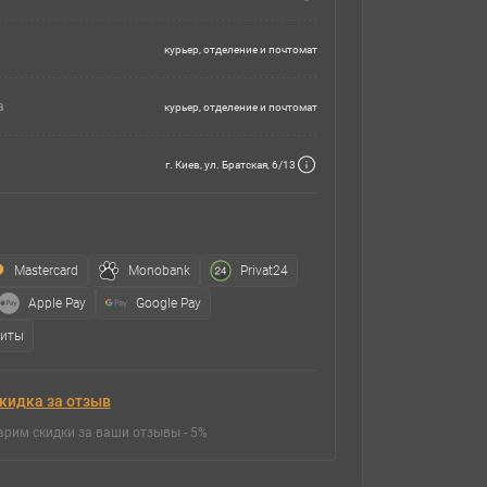
курьер, отделение и почтомат
а
курьер, отделение и почтомат
г. Киев, ул. Братская, 6/13
Mastercard
Monobank
Privat24
Apple Pay
Google Pay
зиты
кидка за отзыв
арим скидки за ваши отзывы - 5%