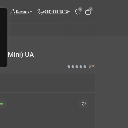
0
0
Клиенту
(095) 919 18 13
: Mini) UA
0
ии