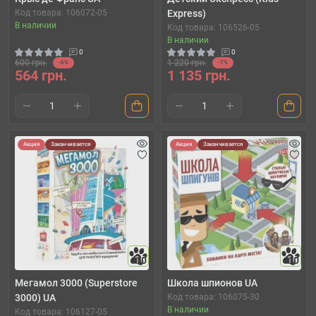
Код товара: 106072-05
Express)
В наличии
Код товара: 106526-05
В наличии
0
0
600 грн.
1 220 грн.
-6%
-7%
564 грн.
1 135 грн.
Акция
Заканчивается
Акция
Заканчивается
10
10
Мегамол 3000 (Superstore
Школа шпионов UA
3000) UA
Код товара: 106075-30
В наличии
Код товара: 106127-05