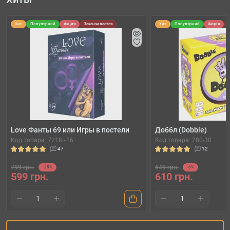
Хит
Популярний
Акция
Заканчивается
Хит
Популярний
Акция
Love Фанты 69 или Игры в постели
Доббл (Dobble)
Код товара: 7218~16
Код товара: 280-30
47
12
799 грн.
649 грн.
-25%
-6%
599 грн.
610 грн.