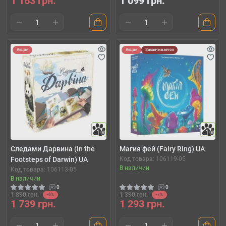
1 163 грн.
1 099 грн.
Акция
Акция
Заканчивается
10
10
Следами Дарвина (In the
Магия фей (Fairy Ring) UA
Footsteps of Darwin) UA
Код товара: 106119-05
В наличии
Код товара: 106113-05
В наличии
0
0
1 890 грн.
1 390 грн.
-8%
-7%
1 739 грн.
1 293 грн.