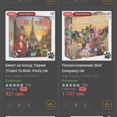
Акция
Заканчивается
Акция
Заканчивается
10
10
Билет на поезд: Париж
Плохая компания (Bad
(Ticket To Ride: Paris) UA
Company) UA
Код товара: 105586-05
Код товара: 105583-103
В наличии
В наличии
0
0
980 грн.
1 899 грн.
-6%
-8%
921 грн.
1 747 грн.