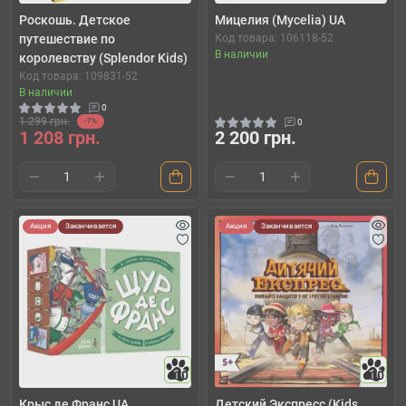
Роскошь. Детское
Мицелия (Mycelia) UA
путешествие по
Код товара: 106118-52
В наличии
королевству (Splendor Kids)
Код товара: 109831-52
В наличии
0
1 299 грн.
-7%
0
1 208 грн.
2 200 грн.
Акция
Заканчивается
Акция
Заканчивается
10
10
Крыс де Франс UA
Детский Экспресс (Kids