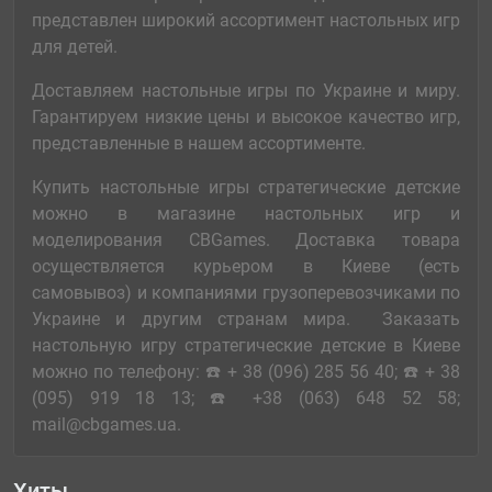
представлен широкий ассортимент настольных игр
градостроительные
на ассоциации
для детей.
на удачу (Push Your Luck)
Фэнтези
Фантастика
Стратегические
Ролевые
Приключенческие
Логические
Доставляем настольные игры по Украине и миру.
Гарантируем низкие цены и высокое качество игр,
Кооперативные
Ужасы
Экономические
Детективные
представленные в нашем ассортименте.
Варгеймы
Викторины
Исторические
Купить настольные игры стратегические детские
можно в магазине настольных игр и
моделирования CBGames. Доставка товара
осуществляется курьером в Киеве (есть
самовывоз) и компаниями грузоперевозчиками по
Украине и другим странам мира. Заказать
настольную игру стратегические детские в Киеве
можно по телефону: ☎️ + 38 (096) 285 56 40; ☎️ + 38
(095) 919 18 13; ☎️ +38 (063) 648 52 58;
mail@cbgames.ua.
Хиты