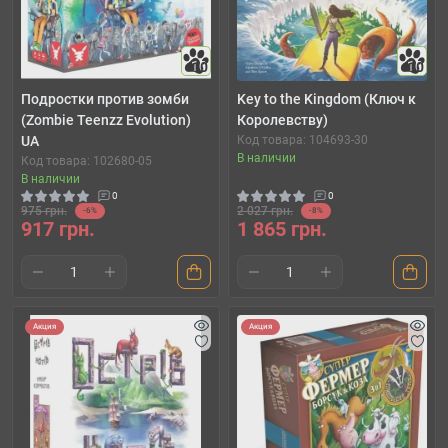
10
10
Подростки против зомби
Key to the Kingdom (Ключ к
(Zombie Teenzz Evolution)
Королевству)
UA
Код товара: 104693-30
В наличии
Код товара: 102680-05
В наличии
0
0
975 грн.
2 027 грн.
-6%
-8%
917 грн.
1 865 грн.
Акция
Акция