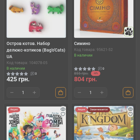
10
Остров котов. Набор
Симино
делюкс-котиков (Bag'o'Cats)
Код товара: 95621-52
В наличии
UA
Код товара: 104078-05
В наличии
0
855 грн.
0
-6%
425 грн.
804 грн.
Акция
Акция
Заканчивается