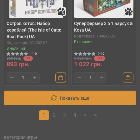
10
10
Остров котов: Набор
Суперфермер 3 в 1 Барсук &
кораблей (The Isle of Cats:
Коза UA
Boat Pack) UA
Код товара: 104848-05
В наличии
Код товара: 104082-05
В наличии
0
0
950 грн.
1 199 грн.
-6%
-15%
893 грн.
1 022 грн.
Показать еще
1
2
3
4
>
>|
Категория игры