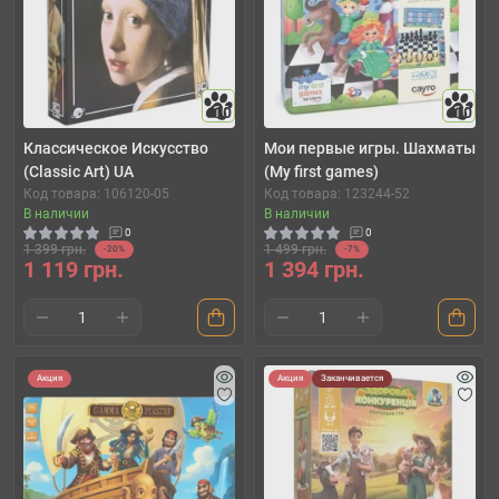
10
10
Классическое Искусство
Мои первые игры. Шахматы
(Classic Art) UA
(My first games)
Код товара: 106120-05
Код товара: 123244-52
В наличии
В наличии
0
0
1 399 грн.
1 499 грн.
-20%
-7%
1 119 грн.
1 394 грн.
Акция
Акция
Заканчивается