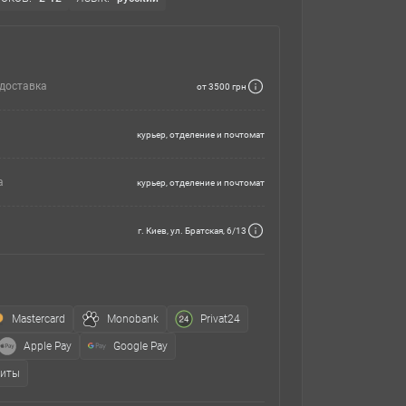
доставка
от 3500 грн
курьер, отделение и почтомат
а
курьер, отделение и почтомат
г. Киев, ул. Братская, 6/13
Mastercard
Monobank
Privat24
Apple Pay
Google Pay
зиты