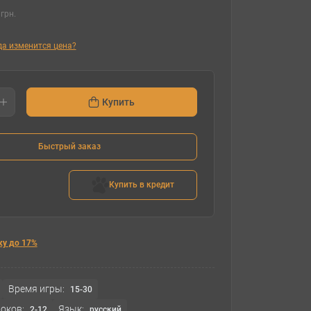
грн.
гда изменится цена?
Купить
Быстрый заказ
Купить в кредит
ку до 17%
Время игры:
15-30
оков:
Язык:
2-12
русский