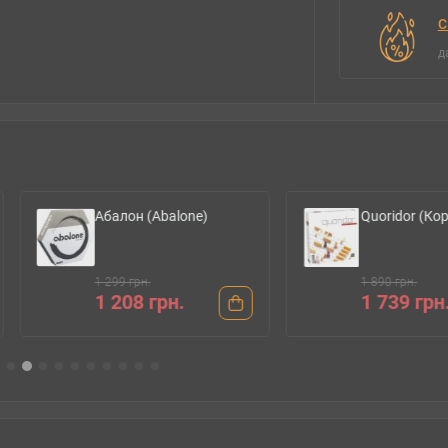
С
д
Абалон (Abalone)
Quoridor (Коридор)
1 299 грн.
1 890 грн.
1 208 грн.
1 739 грн.