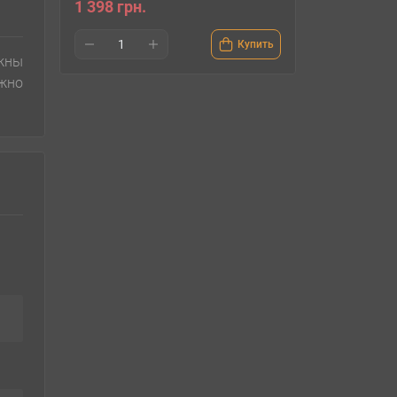
1 398 грн.
Купить
жны
жно