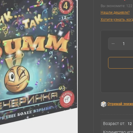
Вы экономите:
122 
Нашли дешевле?
Хотите узнать, ко
Отримай зниж
Возраст от:
12
Количество игр