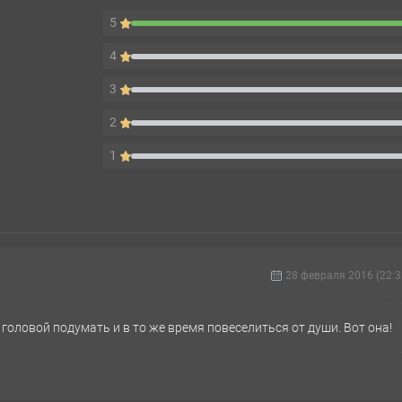
5
4
3
2
1
28 февраля 2016 (22:3
 головой подумать и в то же время повеселиться от души. Вот она!