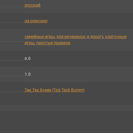
русский
на реакцию
семейные игры
,
для вечеринок
,
в дорогу
,
карточные
игры
,
простые правила
6.0
1.0
Тик Так Бумм (Tick Tack Bumm)