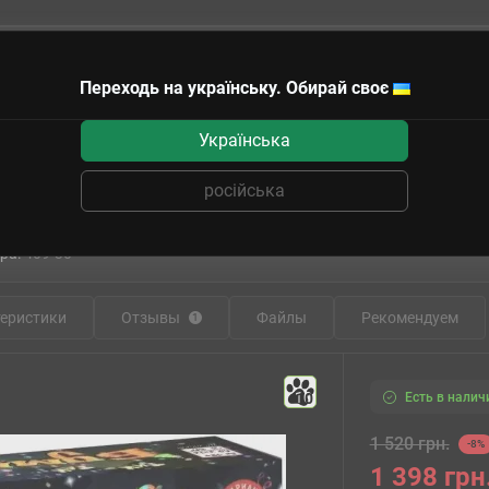
Переходь на українську. Обирай своє
чные сертификаты
Українська
-Бабах Вечірка
російська
игра Настільна гра PIATNIK Цок-Цок-Б
ра:
409-30
еристики
Отзывы
Файлы
Рекомендуем
1
Есть в налич
10
1 520 грн.
-8%
1 398 грн