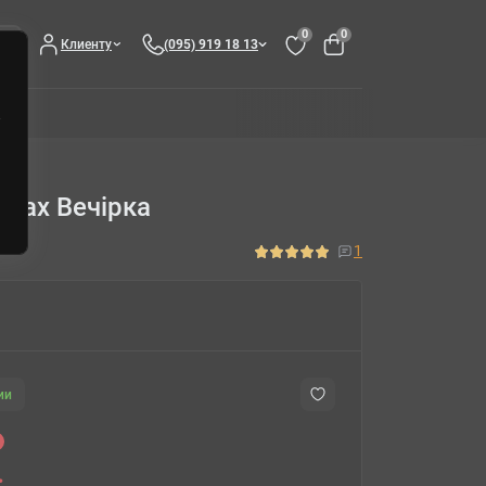
0
0
Клиенту
(095) 919 18 13
абах Вечірка
1
ии
.