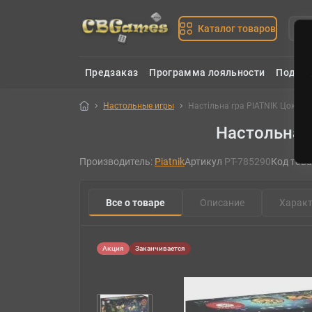
Каталог товаров
Предзаказ
Программа лояльности
Подаро
Настольные игры
Настільна гра PIATNIK Цок-Цок
Настольная 
Производитель:
Piatnik
Артикул
PT-785290
Код това
Все о товаре
Описание
Характ
Акция
Заканчивается