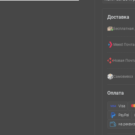
Доставка
Бесплатная 
Meest Почта
Новая Почт
Самовивоз
Оплата
Visa
PayPal
на рекви